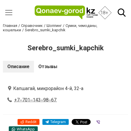
18+
Главная
Справочник
Шоппинг
Сумки, чемоданы,
кошельки
Serebro_sumki_kapchik
Serebro_sumki_kapchik
Описание
Отзывы
Капшагай, микрорайон 4-й, 32-а
+7‒701‒143‒98‒67
Reddit
Telegram
Viber
WhatsApp