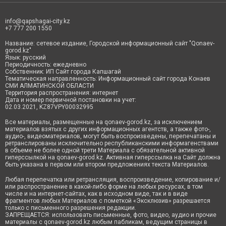
info@qapshagai-city.kz
+7 777 200 1550
Название: сетевое издание, Городской информационный сайт "Qonaev-
gorod.kz"
Язык: русский
Периодичность: ежедневно
Собственник: ИП Сайт города Капшагай
Тематическая направленность: Информационный сайт города Конаев
СМИ АЛМАТИНСКОЙ ОБЛАСТИ
Территория распространения: интернет
Дата и номер первичной постановки на учет:
02.03.2021, KZ87VPY00032995
Все материалы, размещенные на qonaev-gorod.kz, за исключением
материалов взятых с других информационных агентств, а также фото-,
аудио-, видеоматериалов, могут быть воспроизведены, перепечатаны и
ретранслированы исключительно республиканскими информагенствами
в объеме не более одной трети Материала с обязательной активной
гиперссылкой на qonaev-gorod.kz. Активная гиперссылка на Сайт должна
быть указана в первом или втором предложениях текста Материалов.
Любая перепечатка или ретрансляция, воспроизведение, копирование и/
или распространение в какой-либо форме на любых ресурсах, в том
числе и на интернет-сайтах, как в исходном виде, так и в виде
фрагментов любых Материалов с пометкой «Эксклюзив» разрешается
только с письменного разрешения редакции.
ЗАПРЕЩАЕТСЯ: использовать письменные, фото, видео, аудио и прочие
материалы с qonaev-gorod.kz любым пабликам, ведущим страницы в