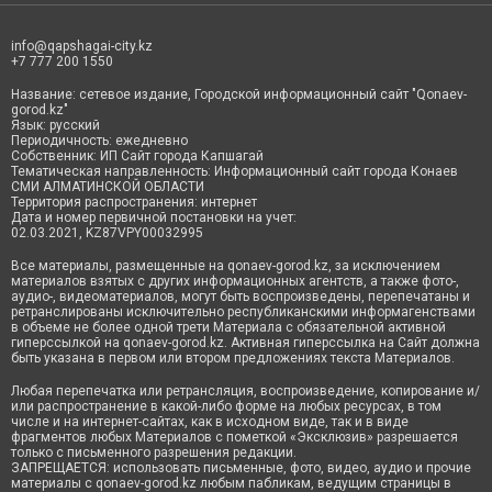
info@qapshagai-city.kz
+7 777 200 1550
Название: сетевое издание, Городской информационный сайт "Qonaev-
gorod.kz"
Язык: русский
Периодичность: ежедневно
Собственник: ИП Сайт города Капшагай
Тематическая направленность: Информационный сайт города Конаев
СМИ АЛМАТИНСКОЙ ОБЛАСТИ
Территория распространения: интернет
Дата и номер первичной постановки на учет:
02.03.2021, KZ87VPY00032995
Все материалы, размещенные на qonaev-gorod.kz, за исключением
материалов взятых с других информационных агентств, а также фото-,
аудио-, видеоматериалов, могут быть воспроизведены, перепечатаны и
ретранслированы исключительно республиканскими информагенствами
в объеме не более одной трети Материала с обязательной активной
гиперссылкой на qonaev-gorod.kz. Активная гиперссылка на Сайт должна
быть указана в первом или втором предложениях текста Материалов.
Любая перепечатка или ретрансляция, воспроизведение, копирование и/
или распространение в какой-либо форме на любых ресурсах, в том
числе и на интернет-сайтах, как в исходном виде, так и в виде
фрагментов любых Материалов с пометкой «Эксклюзив» разрешается
только с письменного разрешения редакции.
ЗАПРЕЩАЕТСЯ: использовать письменные, фото, видео, аудио и прочие
материалы с qonaev-gorod.kz любым пабликам, ведущим страницы в