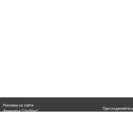
Реклама на сайте
Присоединяйтесь 
Франшиза "CitySites"
+7 777 200 1550