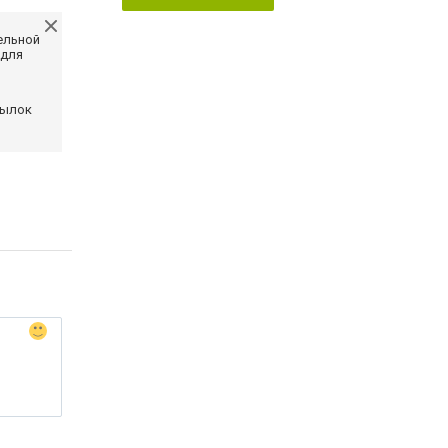
ельной
 для
сылок