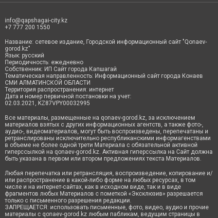
info@qapshagai-city.kz
+7 777 200 1550
Название: сетевое издание, Городской информационный сайт "Qonaev-
gorod.kz"
Язык: русский
Периодичность: ежедневно
Собственник: ИП Сайт города Капшагай
Тематическая направленность: Информационный сайт города Конаев
СМИ АЛМАТИНСКОЙ ОБЛАСТИ
Территория распространения: интернет
Дата и номер первичной постановки на учет:
02.03.2021, KZ87VPY00032995
Все материалы, размещенные на qonaev-gorod.kz, за исключением
материалов взятых с других информационных агентств, а также фото-,
аудио-, видеоматериалов, могут быть воспроизведены, перепечатаны и
ретранслированы исключительно республиканскими информагенствами
в объеме не более одной трети Материала с обязательной активной
гиперссылкой на qonaev-gorod.kz. Активная гиперссылка на Сайт должна
быть указана в первом или втором предложениях текста Материалов.
Любая перепечатка или ретрансляция, воспроизведение, копирование и/
или распространение в какой-либо форме на любых ресурсах, в том
числе и на интернет-сайтах, как в исходном виде, так и в виде
фрагментов любых Материалов с пометкой «Эксклюзив» разрешается
только с письменного разрешения редакции.
ЗАПРЕЩАЕТСЯ: использовать письменные, фото, видео, аудио и прочие
материалы с qonaev-gorod.kz любым пабликам, ведущим страницы в