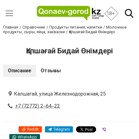
18+
Главная
Справочник
Продукты питания, напитки
Молочные
продукты, сыры, яйца, закваски
Қапшағай Бидай Өнімдері
Қапшағай Бидай Өнімдері
Описание
Отзывы
Капшагай, улица Железнодорожная, 25
+7 (72772) 2‒64‒22
Reddit
Telegram
Viber
WhatsApp