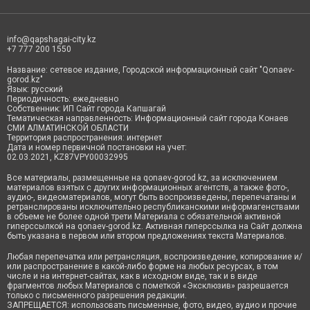
info@qapshagai-city.kz
+7 777 200 1550
Название: сетевое издание, Городской информационный сайт "Qonaev-
gorod.kz"
Язык: русский
Периодичность: ежедневно
Собственник: ИП Сайт города Капшагай
Тематическая направленность: Информационный сайт города Конаев
СМИ АЛМАТИНСКОЙ ОБЛАСТИ
Территория распространения: интернет
Дата и номер первичной постановки на учет:
02.03.2021, KZ87VPY00032995
Все материалы, размещенные на qonaev-gorod.kz, за исключением
материалов взятых с других информационных агентств, а также фото-,
аудио-, видеоматериалов, могут быть воспроизведены, перепечатаны и
ретранслированы исключительно республиканскими информагенствами
в объеме не более одной трети Материала с обязательной активной
гиперссылкой на qonaev-gorod.kz. Активная гиперссылка на Сайт должна
быть указана в первом или втором предложениях текста Материалов.
Любая перепечатка или ретрансляция, воспроизведение, копирование и/
или распространение в какой-либо форме на любых ресурсах, в том
числе и на интернет-сайтах, как в исходном виде, так и в виде
фрагментов любых Материалов с пометкой «Эксклюзив» разрешается
только с письменного разрешения редакции.
ЗАПРЕЩАЕТСЯ: использовать письменные, фото, видео, аудио и прочие