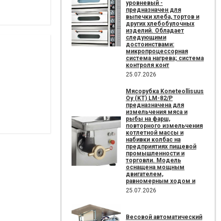
уровневый -
предназначен для
выпечки хлеба, тортов и
других хлебобулочных
изделий. Обладает
следующими
достоинствами:
микропроцессорная
система нагрева; система
контроля конт
25.07.2026
Мясорубка Koneteollisuus
Oy (KT)​ LM-82/P
предназначена для
измельчения мяса и
рыбы на фарш,
повторного измельчения
котлетной массы и
набивки колбас на
предприятиях пищевой
промышленности и
торговли. Модель
оснащена мощным
двигателем,
равномерным ходом и
25.07.2026
Весовой автоматический