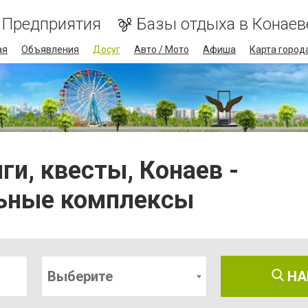
Предприятия
Базы отдыха в Конаев
ая
Объявления
Досуг
Авто / Мото
Афиша
Карта город
ги, квесты, Конаев -
льные комплексы
Выберите
НА