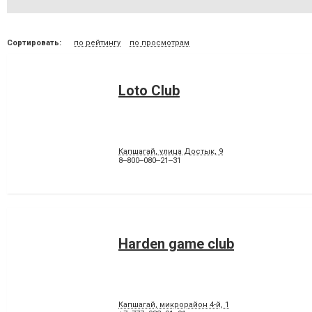
Сортировать:
по рейтингу
по просмотрам
Loto Club
Капшагай, улица Достык, 9
8‒800‒080‒21‒31
Harden game club
Капшагай, микрорайон 4-й, 1