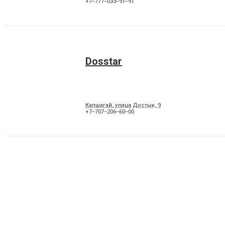
+7‒777‒033‒91‒91
Dosstar
Капшагай, улица Достык, 9
+7‒707‒206‒60‒00