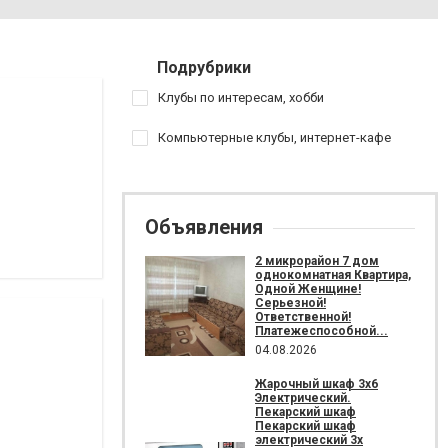
Подрубрики
Клубы по интересам, хобби
Компьютерные клубы, интернет-кафе
Объявления
2 микрорайон 7 дом
однокомнатная Квартира,
Одной Женщине!
Серьезной!
Ответственной!
Платежеспособной...
04.08.2026
Жарочный шкаф 3х6
Электрический.
Пекарский шкаф
Пекарский шкаф
электрический 3х