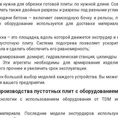
а нужна для обрезки готовой плиты по нужной длине. С
лать также двойные разрезы и разрезы под разными угла
подачи бетона – включает самоходную бочку и рельсы, 
о оборудование используется для доставки материал
ка – это площадка, вдоль которой движется экструдер и 
устотную плиту. Система подогрева позволяет ускори
ла и сделать обеспечить его равномерность;
рмирования: домкрат, гидравлическая станция, цилиндры 
. Эти агрегаты необходимы для армирования изделия
его прочнее и увеличить срок эксплуатации.
ен большой выбор моделей каждого устройства. Вы може
я вашего предприятия.
роизводства пустотных плит с оборудование
хнологии с использованием оборудования от TDM и
материала. Последние модели экстурдеров использу