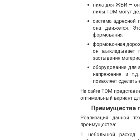
пила для ЖБИ – он
пилы TDM могут де
система адресной 
она движется. Эт
формования;
формовочная дорож
он выкладывает п
застывания материа
оборудование для а
напряжения и т.д
позволяет сделать 
На сайте TDM представл
оптимальный вариант дл
Преимущества п
Реализация данной те
преимущества:
1. небольшой расход 