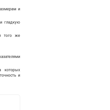
размерам и
 и гладкую
и того же
казателями
а которых
точность и