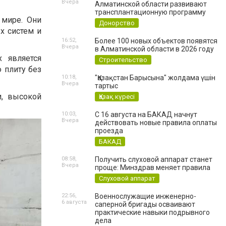
Вчера
Алматинской области развивают
трансплантационную программу
 мире. Они
Донорство
х систем и
16:52,
Более 100 новых объектов появятся
Вчера
в Алматинской области в 2026 году
 является
Строительство
 плиту без
10:18,
"Қазақстан Барысына" жолдама үшін
Вчера
тартыс
и, высокой
Қазақ күресі
10:03,
С 16 августа на БАКАД начнут
Вчера
действовать новые правила оплаты
проезда
БАКАД
08:58,
Получить слуховой аппарат станет
Вчера
проще: Минздрав меняет правила
Слуховой аппарат
22:56,
Военнослужащие инженерно-
6 августа
саперной бригады осваивают
практические навыки подрывного
дела