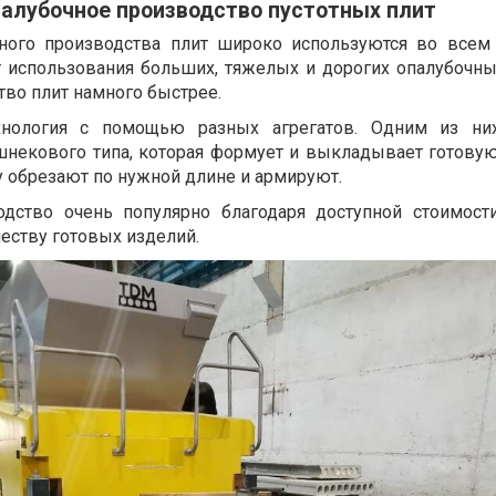
алубочное производство пустотных плит
чного производства плит широко используются во всем
т использования больших, тяжелых и дорогих опалубочны
тво плит намного быстрее.
ехнология с помощью разных агрегатов. Одним из них
шнекового типа, которая формует и выкладывает готовую
ту обрезают по нужной длине и армируют.
одство очень популярно благодаря доступной стоимост
еству готовых изделий.