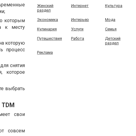
овременные
Женский
Интернет
Культура
раздел
ми;
Экономика
Интерьер
Мода
по которым
а к месту
Кулинария
Услуги
Семья
Путешествия
Работа
Детский
на которую
раздел
ть процесс
Реклама
для снятия
, которое
те выбрать
м TDM
меет свои
ют совсем