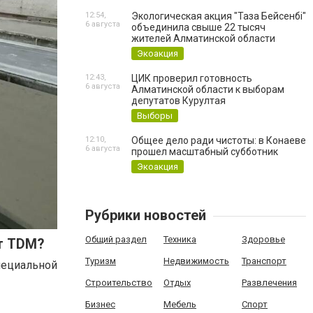
12:54,
Экологическая акция "Таза Бейсенбі"
6 августа
объединила свыше 22 тысяч
жителей Алматинской области
Экоакция
12:43,
ЦИК проверил готовность
6 августа
Алматинской области к выборам
депутатов Курултая
Выборы
12:10,
Общее дело ради чистоты: в Конаеве
6 августа
прошел масштабный субботник
Экоакция
Рубрики новостей
Общий раздел
Техника
Здоровье
т TDM?
Туризм
Недвижимость
Транспорт
пециальной
Строительство
Отдых
Развлечения
Бизнес
Мебель
Спорт