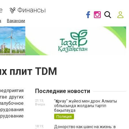
е
Финансы
а
Вакансии
ых плит TDM
Последние новости
едприятия
тве других
21:13,
"Қорғау" жүйесі мен дрон: Алматы
алубочное
Вчера
облысында жолдағы тәртіп
орудования
бақылауда
орудование
Полиция
18:19,
Донорство как шанс на жизнь: в