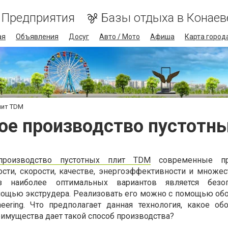
Предприятия
Базы отдыха в Конаев
ая
Объявления
Досуг
Авто / Мото
Афиша
Карта город
лит TDM
е производство пустотн
производство пустотных плит TDM
современные пр
сти, скорости, качестве, энергоэффективности и множес
з наиболее оптимальных вариантов является безоп
мощью экструдера. Реализовать его можно с помощью об
eering. Что предполагает данная технология, какое об
еимущества дает такой способ производства?