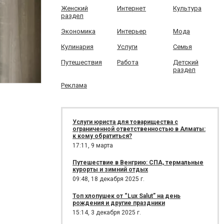
Женский
Интернет
Культура
раздел
Экономика
Интерьер
Мода
Кулинария
Услуги
Семья
Путешествия
Работа
Детский
раздел
Реклама
Услуги юриста для товарищества с
ограниченной ответственностью в Алматы:
к кому обратиться?
17:11,
9 марта
Путешествие в Венгрию: СПА, термальные
курорты и зимний отдых
09:48,
18 декабря 2025 г.
Топ хлопушек от “Lux Salut” на день
рождения и другие праздники
15:14,
3 декабря 2025 г.