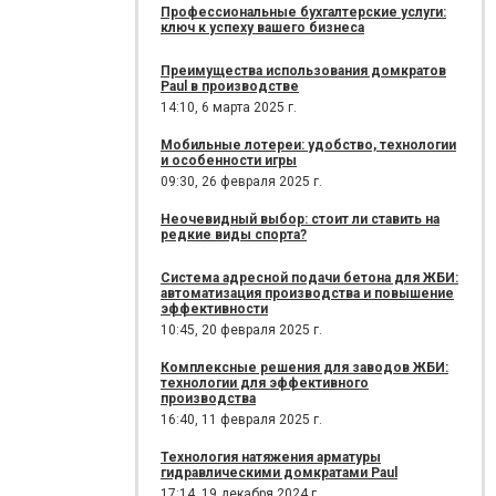
Профессиональные бухгалтерские услуги:
ключ к успеху вашего бизнеса
Преимущества использования домкратов
Paul в производстве
14:10,
6 марта 2025 г.
Мобильные лотереи: удобство, технологии
и особенности игры
09:30,
26 февраля 2025 г.
Неочевидный выбор: стоит ли ставить на
редкие виды спорта?
Система адресной подачи бетона для ЖБИ:
автоматизация производства и повышение
эффективности
10:45,
20 февраля 2025 г.
Комплексные решения для заводов ЖБИ:
технологии для эффективного
производства
16:40,
11 февраля 2025 г.
Технология натяжения арматуры
гидравлическими домкратами Paul
17:14,
19 декабря 2024 г.