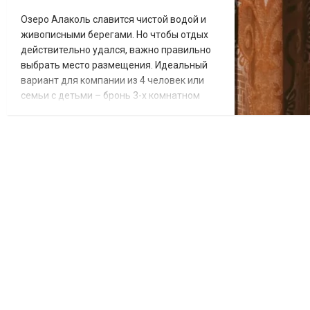
Озеро Алаколь славится чистой водой и
живописными берегами. Но чтобы отдых
действительно удался, важно правильно
выбрать место размещения. Идеальный
вариант для компании из 4 человек или
семьи с детьми – бронь 3-х комнатном
номере Suite в отеле Инжу. Это не просто
спальное место, а полноценные
апартаменты, где каждому найдется
личный уголок. Гостей ждет просторная
гостиная, отдельная спальня и
дополнительная комната. Такой формат
позволяет и отдохнуть в ти...