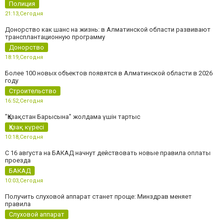
Полиция
21:13,
Сегодня
Донорство как шанс на жизнь: в Алматинской области развивают
трансплантационную программу
Донорство
18:19,
Сегодня
Более 100 новых объектов появятся в Алматинской области в 2026
году
Строительство
16:52,
Сегодня
"Қазақстан Барысына" жолдама үшін тартыс
Қазақ күресі
10:18,
Сегодня
С 16 августа на БАКАД начнут действовать новые правила оплаты
проезда
БАКАД
10:03,
Сегодня
Получить слуховой аппарат станет проще: Минздрав меняет
правила
Слуховой аппарат