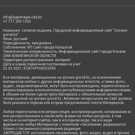
info@qapshagai-city.kz
+7 777 200 1550
Название: сетевое издание, Городской информационный сайт "Qonaev-
gorod.kz"
Язык: русский
Периодичность: ежедневно
Собственник: ИП Сайт города Капшагай
Тематическая направленность: Информационный сайт города Конаев
СМИ АЛМАТИНСКОЙ ОБЛАСТИ
Территория распространения: интернет
Дата и номер первичной постановки на учет:
02.03.2021, KZ87VPY00032995
Все материалы, размещенные на qonaev-gorod.kz, за исключением
материалов взятых с других информационных агентств, а также фото-,
аудио-, видеоматериалов, могут быть воспроизведены, перепечатаны и
ретранслированы исключительно республиканскими информагенствами
в объеме не более одной трети Материала с обязательной активной
гиперссылкой на qonaev-gorod.kz. Активная гиперссылка на Сайт должна
быть указана в первом или втором предложениях текста Материалов.
Любая перепечатка или ретрансляция, воспроизведение, копирование и/
или распространение в какой-либо форме на любых ресурсах, в том
числе и на интернет-сайтах, как в исходном виде, так и в виде
фрагментов любых Материалов с пометкой «Эксклюзив» разрешается
только с письменного разрешения редакции.
ЗАПРЕЩАЕТСЯ: использовать письменные, фото, видео, аудио и прочие