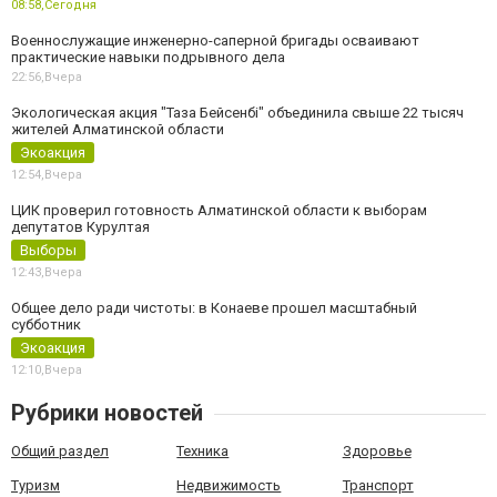
08:58,
Сегодня
Военнослужащие инженерно-саперной бригады осваивают
практические навыки подрывного дела
22:56,
Вчера
Экологическая акция "Таза Бейсенбі" объединила свыше 22 тысяч
жителей Алматинской области
Экоакция
12:54,
Вчера
ЦИК проверил готовность Алматинской области к выборам
депутатов Курултая
Выборы
12:43,
Вчера
Общее дело ради чистоты: в Конаеве прошел масштабный
субботник
Экоакция
12:10,
Вчера
Рубрики новостей
Общий раздел
Техника
Здоровье
Туризм
Недвижимость
Транспорт