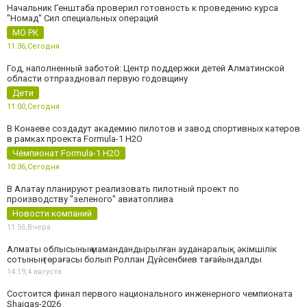
Начальник Генштаба проверил готовность к проведению курса
"Номад" Сил специальных операций
МО РК
11:36,
Сегодня
Год, наполненный заботой: Центр поддержки детей Алматинской
области отпраздновал первую годовщину
Дети
11:00,
Сегодня
В Конаеве создадут академию пилотов и завод спортивных катеров
в рамках проекта Formula-1 H2O
Чемпионат Formula-1 H2O
10:36,
Сегодня
В Алатау планируют реализовать пилотный проект по
производству "зеленого" авиатоплива
Новости компаний
11:56,
Вчера
Алматы облысының мамандандырылған ауданаралық әкімшілік
сотының төрағасы болып Роллан Дүйсенбиев тағайындалды
14:19,
4 августа
Состоится финал первого национального инженерного чемпионата
Shaiqas-2026