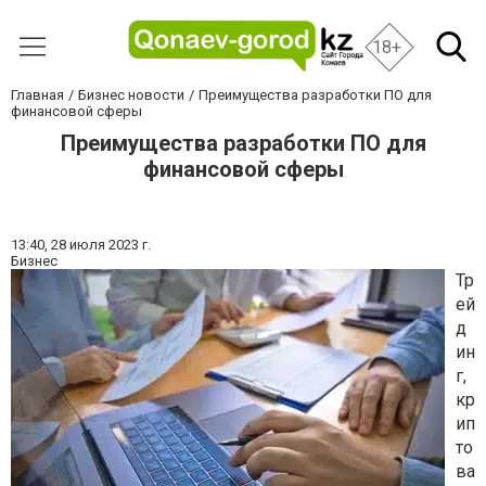
18+
Главная
Бизнес новости
Преимущества разработки ПО для
финансовой сферы
Преимущества разработки ПО для
финансовой сферы
13:40,
28 июля 2023 г.
Бизнес
Тр
ей
д
ин
г,
кр
ип
то
ва