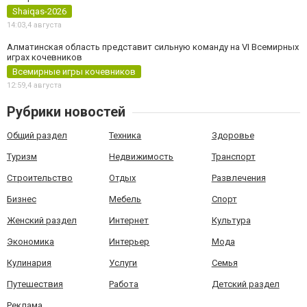
Shaiqas-2026
14:03,
4 августа
Алматинская область представит сильную команду на VI Всемирных
играх кочевников
Всемирные игры кочевников
12:59,
4 августа
Рубрики новостей
Общий раздел
Техника
Здоровье
Туризм
Недвижимость
Транспорт
Строительство
Отдых
Развлечения
Бизнес
Мебель
Спорт
Женский раздел
Интернет
Культура
Экономика
Интерьер
Мода
Кулинария
Услуги
Семья
Путешествия
Работа
Детский раздел
Реклама