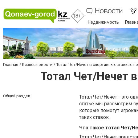
Новости
18+
Недвижимость
Главн
Главная
Бизнес новости
Тотал Чет/Нечет в спортивных ставках: по
Тотал Чет/Нечет в
Общий раздел
Тотал Чет/Нечет - это од
статье мы рассмотрим с
которые помогут игрок
таких ставок.
Что такое тотал Чет/Н
Тотал Чет/Нечет представ