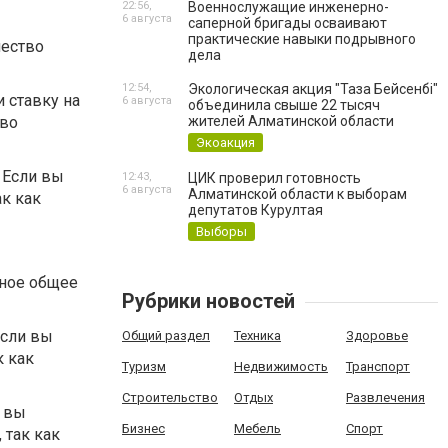
22:56,
Военнослужащие инженерно-
6 августа
саперной бригады осваивают
практические навыки подрывного
чество
дела
12:54,
Экологическая акция "Таза Бейсенбі"
и ставку на
6 августа
объединила свыше 22 тысяч
тво
жителей Алматинской области
Экоакция
 Если вы
12:43,
ЦИК проверил готовность
6 августа
Алматинской области к выборам
ак как
депутатов Курултая
Выборы
тное общее
Рубрики новостей
Если вы
Общий раздел
Техника
Здоровье
к как
Туризм
Недвижимость
Транспорт
Строительство
Отдых
Развлечения
и вы
Бизнес
Мебель
Спорт
 так как