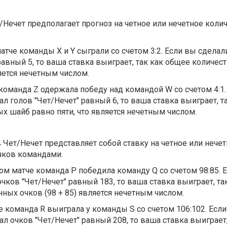
т/Нечет предполагает прогноз на четное или нечетное коли
атче команды X и Y сыграли со счетом 3:2. Если вы сделал
равный 5, то ваша ставка выиграет, так как общее количес
ляется нечетным числом.
 команда Z одержала победу над командой W со счетом 4:1.
ал голов "Чет/Нечет" равный 6, то ваша ставка выиграет, т
х шайб равно пяти, что является нечетным числом.
в Чет/Нечет представляет собой ставку на четное или нече
чков командами.
ом матче команда P победила команду Q со счетом 98:85. 
очков "Чет/Нечет" равный 183, то ваша ставка выиграет, та
ных очков (98 + 85) является нечетным числом.
е команда R выиграла у команды S со счетом 106:102. Есл
ал очков "Чет/Нечет" равный 208, то ваша ставка выиграет,