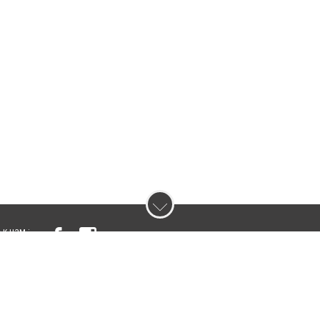
к нам :
е издание, Городской информационный сайт "Qonaev-gorod.kz"
ежедневно