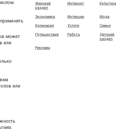
числом.
Женский
Интернет
Культура
раздел
Экономика
Интерьер
Мода
 применять
Кулинария
Услуги
Семья
Путешествия
Работа
Детский
ков может
раздел
в или
Реклама
олько
авма
голов или
ожность
ытиях.