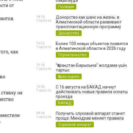
бақылауда
сти от
Полиция
ц
18:19,
Донорство как шанс на жизнь: в
иантов.
7 августа
Алматинской области развивают
трансплантационную программу
Донорство
16:52,
Более 100 новых объектов появятся
7 августа
в Алматинской области в 2026 году
ого, как
Строительство
10:18,
"Қазақстан Барысына" жолдама үшін
7 августа
тартыс
тво
Қазақ күресі
10:03,
С 16 августа на БАКАД начнут
7 августа
действовать новые правила оплаты
 ставку на
проезда
чество
БАКАД
08:58,
Получить слуховой аппарат станет
азместили
7 августа
проще: Минздрав меняет правила
е
Слуховой аппарат