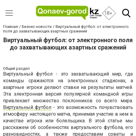
18+
Главная
Бизнес новости
Виртуальный футбол: от электронного
поля до захватывающих азартных сражений
Виртуальный футбол: от электронного поля
до захватывающих азартных сражений
Общий раздел
Виртуальный футбол - это захватывающий мир, где
команды сражаются на электронных стадионах, а
азартные игроки делают ставки на результаты матчей.
Эта электронная версия популярной командной игры
привлекает множество поклонников со всего мира.
Виртуальный футбол
- это возможность почувствовать
атмосферу настоящего матча, принимая участие в нем в
качестве игрока или болельщика. В этой статье мы
расскажем об особенностях виртуального футбола, его
разновидностях, а также предоставим советы и