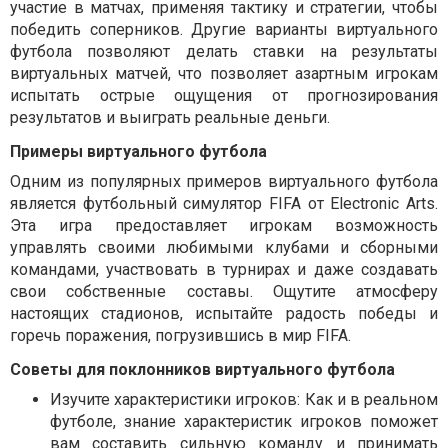
участие в матчах, применяя тактику и стратегии, чтобы
победить соперников. Другие варианты виртуального
футбола позволяют делать ставки на результаты
виртуальных матчей, что позволяет азартным игрокам
испытать острые ощущения от прогнозирования
результатов и выиграть реальные деньги.
Примеры виртуального футбола
Одним из популярных примеров виртуального футбола
является футбольный симулятор FIFA от Electronic Arts.
Эта игра предоставляет игрокам возможность
управлять своими любимыми клубами и сборными
командами, участвовать в турнирах и даже создавать
свои собственные составы. Ощутите атмосферу
настоящих стадионов, испытайте радость победы и
горечь поражения, погрузившись в мир FIFA.
Советы для поклонников виртуального футбола
Изучите характеристики игроков: Как и в реальном
футболе, знание характеристик игроков поможет
вам составить сильную команду и принимать