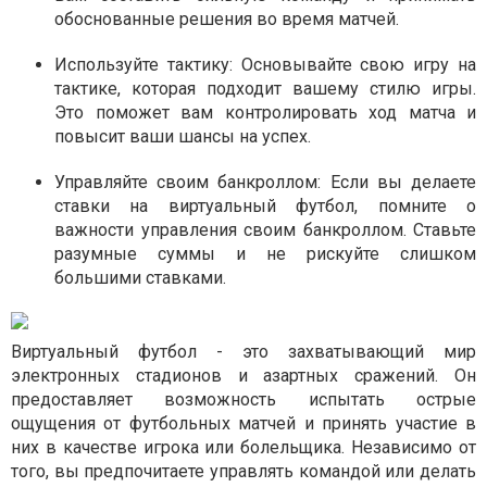
обоснованные решения во время матчей.
Используйте тактику: Основывайте свою игру на
тактике, которая подходит вашему стилю игры.
Это поможет вам контролировать ход матча и
повысит ваши шансы на успех.
Управляйте своим банкроллом: Если вы делаете
ставки на виртуальный футбол, помните о
важности управления своим банкроллом. Ставьте
разумные суммы и не рискуйте слишком
большими ставками.
Виртуальный футбол - это захватывающий мир
электронных стадионов и азартных сражений. Он
предоставляет возможность испытать острые
ощущения от футбольных матчей и принять участие в
них в качестве игрока или болельщика. Независимо от
того, вы предпочитаете управлять командой или делать