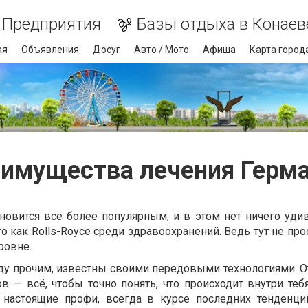
Предприятия
Базы отдыха в Конаев
ая
Объявления
Досуг
Авто / Мото
Афиша
Карта город
имущества лечения Герм
новится всё более популярным, и в этом нет ничего удив
 как Rolls-Royce среди здравоохранений. Ведь тут не прос
ровне.
у прочим, известны своими передовыми технологиями. О
в — всё, чтобы точно понять, что происходит внутри теб
— настоящие профи, всегда в курсе последних тенденц