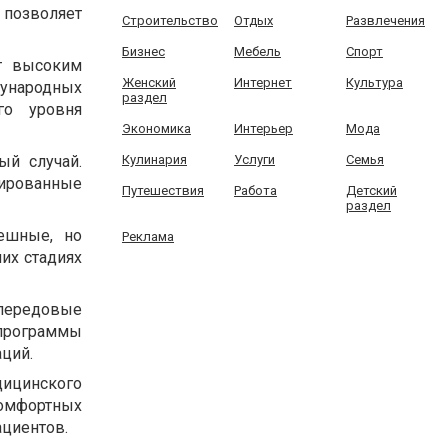
 позволяет
Строительство
Отдых
Развлечения
Бизнес
Мебель
Спорт
т высоким
Женский
Интернет
Культура
ународных
раздел
го уровня
Экономика
Интерьер
Мода
Кулинария
Услуги
Семья
ый случай.
ированные
Путешествия
Работа
Детский
раздел
пешные, но
Реклама
их стадиях
передовые
программы
ций.
ицинского
комфортных
ациентов.