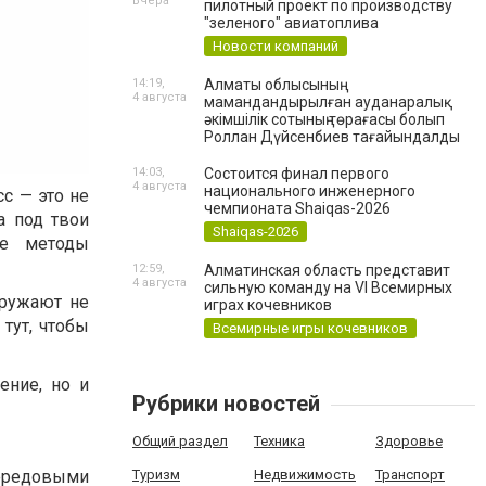
Вчера
пилотный проект по производству
"зеленого" авиатоплива
Новости компаний
14:19,
Алматы облысының
4 августа
мамандандырылған ауданаралық
әкімшілік сотының төрағасы болып
Роллан Дүйсенбиев тағайындалды
14:03,
Состоится финал первого
4 августа
национального инженерного
сс — это не
чемпионата Shaiqas-2026
а под твои
Shaiqas-2026
ые методы
12:59,
Алматинская область представит
4 августа
сильную команду на VI Всемирных
кружают не
играх кочевников
тут, чтобы
Всемирные игры кочевников
ение, но и
Рубрики новостей
Общий раздел
Техника
Здоровье
Туризм
Недвижимость
Транспорт
ередовыми