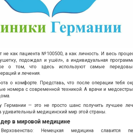
ат не как пациента №100500, а как личность. И весь проце
кушетку, подождал и ушёл», а индивидуальная программ
же о том, что здесь используют самые передов
ераций и лечения.
ота о комфорте. Представь, что после операции тебя о
ые номера с современной техникой. А врачи и медсестры 
дома.
зу Германии — это не просто шанс получить лучшее леч
в удивительный медицинский мир этой страны.
идер в мировой медицине
е Верховенство: Немецкая медицина славится п