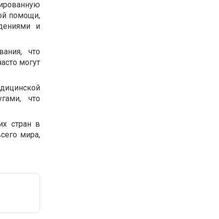
рированную
ой помощи,
дениями и
вания, что
часто могут
едицинской
гами, что
их стран в
сего мира,