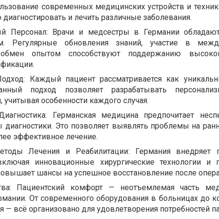
ользование современных медицинских устройств и техник
 диагностировать и лечить различные заболевания.
й Персонал: Врачи и медсестры в Германии обладаю
ом. Регулярные обновления знаний, участие в межд
обмен опытом способствуют поддержанию высоко
фикации.
одход: Каждый пациент рассматривается как уникальн
ванный подход позволяет разрабатывать персонализ
 учитывая особенности каждого случая.
 Диагностика: Германская медицина предпочитает нес
 диагностики. Это позволяет выявлять проблемы на ранн
лее эффективное лечение.
етоды Лечения и Реабилитации: Германия внедряет 
включая инновационные хирургические технологии и 
 повышает шансы на успешное восстановление после опера
ва: Пациентский комфорт — неотъемлемая часть мед
рмании. От современного оборудования в больницах до 
 — всё организовано для удовлетворения потребностей п