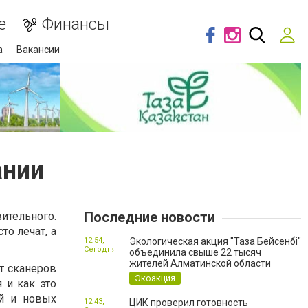
е
Финансы
а
Вакансии
ании
Последние новости
ительного.
то лечат, а
12:54,
Экологическая акция "Таза Бейсенбі"
Сегодня
объединила свыше 22 тысяч
жителей Алматинской области
т сканеров
Экоакция
я и как это
ий и новых
12:43,
ЦИК проверил готовность