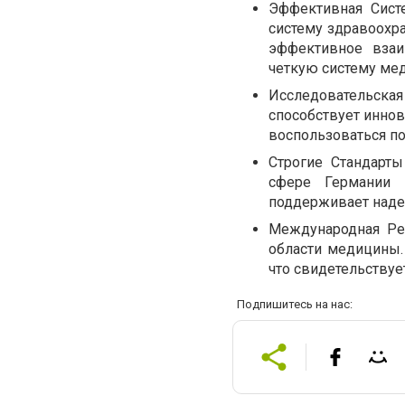
Эффективная Сист
систему здравоохр
эффективное вза
четкую систему мед
Исследовательска
способствует иннов
воспользоваться п
Строгие Стандарты
сфере Германии 
поддерживает надеж
Международная Реп
области медицины.
что свидетельству
Подпишитесь на нас: