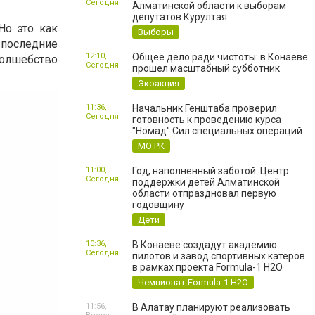
Сегодня
Алматинской области к выборам
депутатов Курултая
Но это как
Выборы
 последние
12:10,
Общее дело ради чистоты: в Конаеве
олшебство
Сегодня
прошел масштабный субботник
Экоакция
11:36,
Начальник Генштаба проверил
Сегодня
готовность к проведению курса
"Номад" Сил специальных операций
МО РК
11:00,
Год, наполненный заботой: Центр
Сегодня
поддержки детей Алматинской
области отпраздновал первую
годовщину
Дети
10:36,
В Конаеве создадут академию
Сегодня
пилотов и завод спортивных катеров
в рамках проекта Formula-1 H2O
Чемпионат Formula-1 H2O
11:56,
В Алатау планируют реализовать