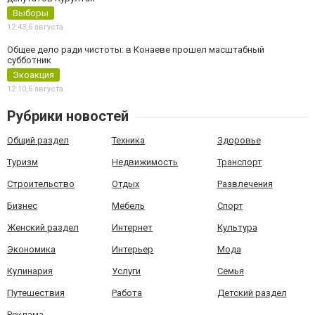
Выборы
12:43,
6 августа
Общее дело ради чистоты: в Конаеве прошел масштабный
субботник
Экоакция
12:10,
6 августа
Рубрики новостей
Общий раздел
Техника
Здоровье
Туризм
Недвижимость
Транспорт
Строительство
Отдых
Развлечения
Бизнес
Мебель
Спорт
Женский раздел
Интернет
Культура
Экономика
Интерьер
Мода
Кулинария
Услуги
Семья
Путешествия
Работа
Детский раздел
Реклама