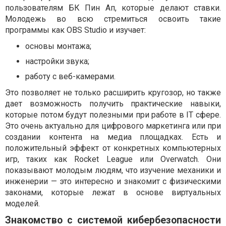
пользователям БК Пин Ап, которые делают ставки.
Молодежь во всю стремиться освоить такие
программы как OBS Studio и изучает:
основы монтажа;
настройки звука;
работу с веб-камерами.
Это позволяет не только расширить кругозор, но также
дает возможность получить практические навыки,
которые потом будут полезными при работе в IT сфере.
Это очень актуально для цифрового маркетинга или при
создании контента на медиа площадках. Есть и
положительный эффект от конкретных компьютерных
игр, таких как Rocket League или Overwatch. Они
показывают молодым людям, что изучение механики и
инженерии — это интересно и знакомит с физическими
законами, которые лежат в основе виртуальных
моделей.
Знакомство с системой кибербезопасности