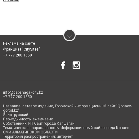
Реклама на сайте
Франшиза "CitySites"
+7 777 200 1550
info@qapshagai-city.kz
+7 777 200 1550
Название: сетевое издание, Городской информационный сайт "Qonaev-
gorod.kz"
Язык: русский
Периодичность: ежедневно
Собственник: ИП Сайт города Капшагай
Тематическая направленность: Информационный сайт города Конаев
СМИ АЛМАТИНСКОЙ ОБЛАСТИ
Территория распространения: интернет