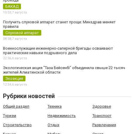
проезда
БАКАД
10:03,
7 августа
Получить слуховой аппарат станет проще: Минздрав меняет
правила
Слуховой аппарат
08:58,
7 августа
Военнослужащие инженерно-саперной бригады осваивают
практические навыки подрывного дела
22:56,
6 августа
Экологическая акция "Таза Бейсенбі" объединила свыше 22 тысяч
жителей Алматинской области
Экоакция
12:54,
6 августа
Рубрики новостей
Общий раздел
Техника
Здоровье
Туризм
Недвижимость
Транспорт
Строительство
Отдых
Развлечения