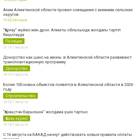
Аким Алматинской области провел совещание с акимами сельских
округов
13:22,
Сегодня
"Қорғау" жүйесі мен дрон: Алматы облысында жолдағы тәртіп
бақылауда
Полиция
21:13,
7 августа
Донорство как шанс на жизнь: в Алматинской области развивают
трансплантационную программу
Донорство
18:19,
7 августа
Более 100 новых объектов появятся в Алматинской области в 2026
году
Строительство
16:52,
7 августа
"Қазақстан Барысына" жолдама үшін тартыс
Қазақ күресі
10:18,
7 августа
С 16 августа на БАКАД начнут действовать новые правила оплаты