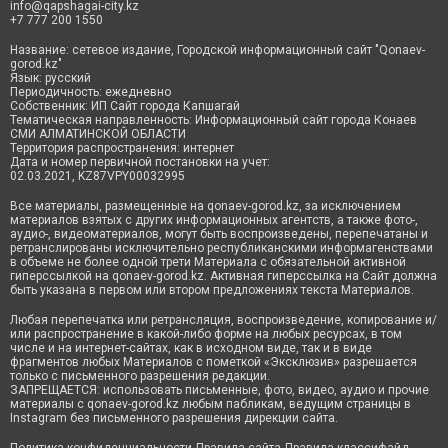
info@qapshagai-city.kz
+7 777 200 1550
Название: сетевое издание, Городской информационный сайт "Qonaev-
gorod.kz"
Язык: русский
Периодичность: ежедневно
Собственник: ИП Сайт города Капшагай
Тематическая направленность: Информационный сайт города Конаев
СМИ АЛМАТИНСКОЙ ОБЛАСТИ
Территория распространения: интернет
Дата и номер первичной постановки на учет:
02.03.2021, KZ87VPY00032995
Все материалы, размещенные на qonaev-gorod.kz, за исключением
материалов взятых с других информационных агентств, а также фото-,
аудио-, видеоматериалов, могут быть воспроизведены, перепечатаны и
ретранслированы исключительно республиканскими информагенствами
в объеме не более одной трети Материала с обязательной активной
гиперссылкой на qonaev-gorod.kz. Активная гиперссылка на Сайт должна
быть указана в первом или втором предложениях текста Материалов.
Любая перепечатка или ретрансляция, воспроизведение, копирование и/
или распространение в какой-либо форме на любых ресурсах, в том
числе и на интернет-сайтах, как в исходном виде, так и в виде
фрагментов любых Материалов с пометкой «Эксклюзив» разрешается
только с письменного разрешения редакции.
ЗАПРЕЩАЕТСЯ: использовать письменные, фото, видео, аудио и прочие
материалы с qonaev-gorod.kz любым пабликам, ведущим страницы в
Instagram без письменного разрешения дирекции сайта.