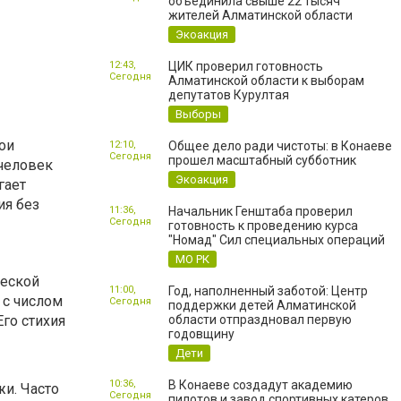
объединила свыше 22 тысяч
жителей Алматинской области
Экоакция
12:43,
ЦИК проверил готовность
Сегодня
Алматинской области к выборам
депутатов Курултая
Выборы
вои
12:10,
Общее дело ради чистоты: в Конаеве
Сегодня
прошел масштабный субботник
 человек
Экоакция
гает
ия без
11:36,
Начальник Генштаба проверил
Сегодня
готовность к проведению курса
"Номад" Сил специальных операций
МО РК
ческой
11:00,
Год, наполненный заботой: Центр
 с числом
Сегодня
поддержки детей Алматинской
го стихия
области отпраздновал первую
годовщину
Дети
10:36,
В Конаеве создадут академию
и. Часто
Сегодня
пилотов и завод спортивных катеров