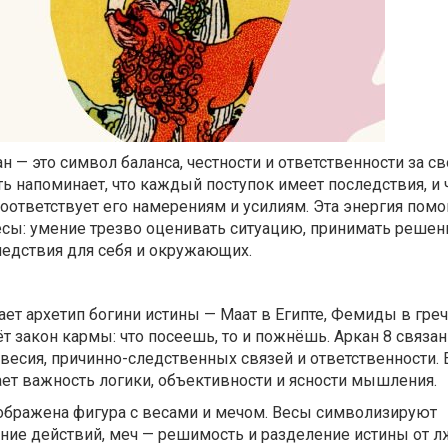
н — это символ баланса, честности и ответственности за с
ь напоминает, что каждый поступок имеет последствия, и
соответствует его намерениям и усилиям. Эта энергия помо
есы: умение трезво оценивать ситуацию, принимать решен
ледствия для себя и окружающих.
ет архетип богини истины — Маат в Египте, Фемиды в гре
ёт закон кармы: что посеешь, то и пожнёшь. Аркан 8 связан
есия, причинно-следственных связей и ответственности. Е
ает важность логики, объективности и ясности мышления.
зображена фигура с весами и мечом. Весы символизируют
ие действий, меч — решимость и разделение истины от лж