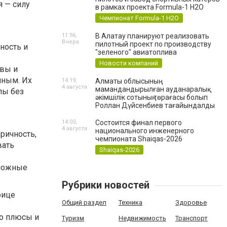
я — силу
в рамках проекта Formula-1 H2O
Чемпионат Formula-1 H2O
11:56,
В Алатау планируют реализовать
Вчера
пилотный проект по производству
ность и
"зеленого" авиатоплива
Новости компаний
ивы и
чным. Их
14:19,
Алматы облысының
4 августа
мамандандырылған ауданаралық
пы без
әкімшілік сотының төрағасы болып
Роллан Дүйсенбиев тағайындалды
14:03,
Состоится финал первого
4 августа
национального инженерного
ричность,
чемпионата Shaiqas-2026
вать
Shaiqas-2026
сложные
Рубрики новостей
рице
Общий раздел
Техника
Здоровье
го плюсы и
Туризм
Недвижимость
Транспорт