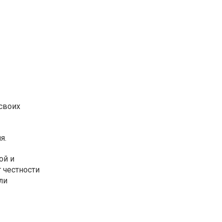
своих
я.
ой и
т честности
ли