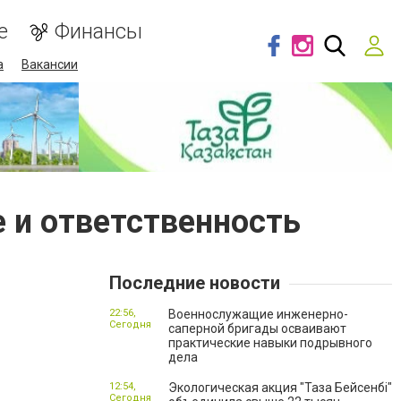
е
Финансы
а
Вакансии
е и ответственность
Последние новости
22:56,
Военнослужащие инженерно-
Сегодня
саперной бригады осваивают
практические навыки подрывного
дела
12:54,
Экологическая акция "Таза Бейсенбі"
Сегодня