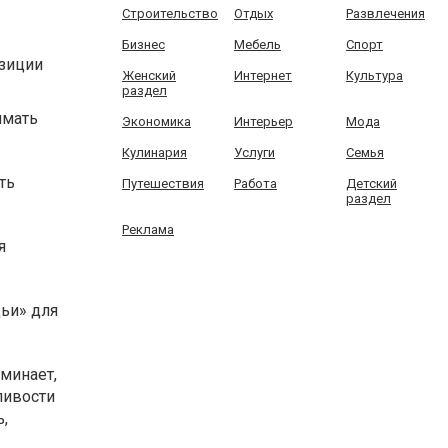
Строительство
Отдых
Развлечения
Бизнес
Мебель
Спорт
озиции
Женский
Интернет
Культура
раздел
имать
Экономика
Интерьер
Мода
Кулинария
Услуги
Семья
ть
Путешествия
Работа
Детский
раздел
Реклама
я
дьи» для
оминает,
ливости
,