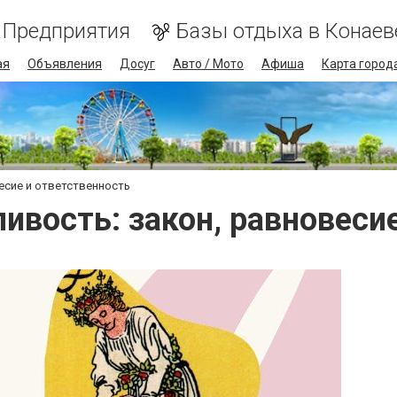
Предприятия
Базы отдыха в Конаев
ая
Объявления
Досуг
Авто / Мото
Афиша
Карта город
есие и ответственность
ивость: закон, равновеси