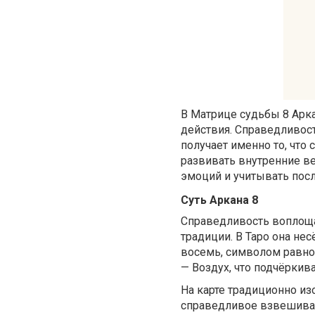
В Матрице судьбы 8 Арка
действия. Справедливост
получает именно то, что 
развивать внутренние в
эмоций и учитывать пос
Суть Аркана 8
Справедливость воплоща
традиции. В Таро она нес
восемь, символом равнов
— Воздух, что подчёркив
На карте традиционно и
справедливое взвешиван