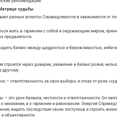
ческие рекомендации.
 Матрице судьбы
ает разные аспекты Справедливости в зависимости от п
иться жить в гармонии с собой и окружающим миром, прин
ез предвзятости.
ходить баланс между щедростью и бережливостью, избега
я строится через доверие, уважение и баланс ролей, нельз
 другому.
ок — ответственность за свои выборы и отказ от роли «су
 — это урок баланса, честности и ответственности. Он нап
 о наказании, а о гармонии и равновесии. Энергия Справед
ния, видеть последствия своих поступков и строить жизнь
 и объективности.