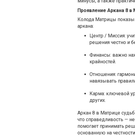
минусы, а также практи
Проявление Аркана 8 в
Колода Матрицы показыв
аркана:
Центр / Миссия: уч
решения честно и б
Финансы: важно на
крайностей.
Отношения: гармони
навязывать правила
Карма: ключевой ур
других.
Аркан 8 в Матрице судьбы
что справедливость — не
помогает принимать реше
основанную на честности