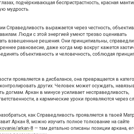
 глазах, подчёркивающая беспристрастность, красная манти
ую мудрость.
ии Справедливость выражается через честность, объектив
равилам. Люди с этой энергией умеют трезво оценивать
мать взвешенные решения. Они принципиальны, справедл
реннее равновесие, даже когда мир вокруг кажется хаоти
ъединять объективность и человечность, соблюдая принци
ости проявляется в дисбалансе, она превращается в катего
 контролировать других. Человек может осуждать, навязы
ть догмам. Аркан в минусе усиливает несправедливость,
ответственности, а кармические уроки проявляются через 
азобраться, как Справедливость проявляется в твоей Мат
тавит Аркан 8, можно изучить полное толкование на сайте
lkovanie/arkan-8
— там детально описаны позиции аркана, е