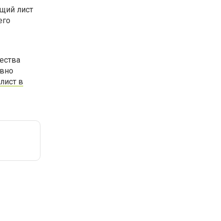
щий лист
его
ества
ивно
лист в