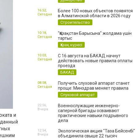
16:52,
Более 100 новых объектов появятся
Сегодня
в Алматинской области в 2026 году
Строительство
10:18,
"Қазақстан Барысына" жолдама үшін
Сегодня
тартыс
Қазақ күресі
10:03,
С 16 августа на БАКАД начнут
Сегодня
действовать новые правила оплаты
проезда
БАКАД
08:58,
Получить слуховой аппарат станет
Сегодня
проще: Минздрав меняет правила
Слуховой аппарат
22:56,
Военнослужащие инженерно-
Вчера
саперной бригады осваивают
оката и
практические навыки подрывного
дела
 данный
тных
12:54,
Экологическая акция "Таза Бейсенбі"
нешним
Вчера
объединила свыше 22 тысяч