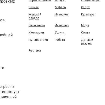
 проектах
Бизнес
Мебель
Спорт
Женский
Интернет
Культура
раздел
ов:
Экономика
Интерьер
Мода
Кулинария
Услуги
Семья
ьнейшей
Путешествия
Работа
Детский
раздел
Реклама
его
спрос на
тветствует
й внешний