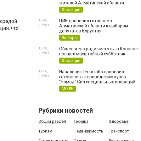
жителей Алматинской области
Экоакция
средой.
12:43,
ЦИК проверил готовность
Вчера
Алматинской области к выборам
ции, что
депутатов Курултая
Выборы
12:10,
Общее дело ради чистоты: в Конаеве
Вчера
прошел масштабный субботник
Экоакция
11:36,
Начальник Генштаба проверил
Вчера
готовность к проведению курса
"Номад" Сил специальных операций
МО РК
Рубрики новостей
Общий раздел
Техника
Здоровье
Туризм
Недвижимость
Транспорт
Строительство
Отдых
Развлечения