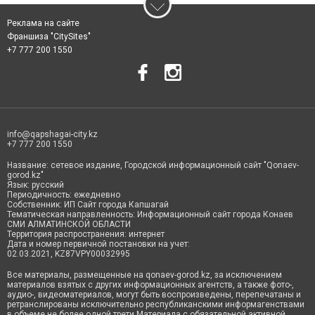
Реклама на сайте
Франшиза "CitySites"
+7 777 200 1550
info@qapshagai-city.kz
+7 777 200 1550
Название: сетевое издание, Городской информационный сайт "Qonaev-
gorod.kz"
Язык: русский
Периодичность: ежедневно
Собственник: ИП Сайт города Капшагай
Тематическая направленность: Информационный сайт города Конаев
СМИ АЛМАТИНСКОЙ ОБЛАСТИ
Территория распространения: интернет
Дата и номер первичной постановки на учет:
02.03.2021, KZ87VPY00032995
Все материалы, размещенные на qonaev-gorod.kz, за исключением
материалов взятых с других информационных агентств, а также фото-,
аудио-, видеоматериалов, могут быть воспроизведены, перепечатаны и
ретранслированы исключительно республиканскими информагенствами
в объеме не более одной трети Материала с обязательной активной