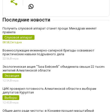
Последние новости
Получить слуховой аппарат станет проще: Минздрав меняет
правила
Слуховой аппарат
08:58,
Сегодня
Военнослужащие инженерно-саперной бригады осваивают
практические навыки подрывного дела
22:56,
Вчера
Экологическая акция "Таза Бейсенбі" объединила свыше 22 тысяч
жителей Алматинской области
Экоакция
12:54,
Вчера
ЦИК проверил готовность Алматинской области к выборам
депутатов Курултая
Выборы
12:43,
Вчера
Общее дело ради чистоты: в Конаеве прошел масштабный