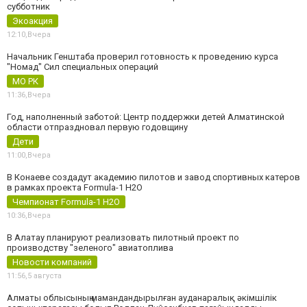
субботник
Экоакция
12:10,
Вчера
Начальник Генштаба проверил готовность к проведению курса
"Номад" Сил специальных операций
МО РК
11:36,
Вчера
Год, наполненный заботой: Центр поддержки детей Алматинской
области отпраздновал первую годовщину
Дети
11:00,
Вчера
В Конаеве создадут академию пилотов и завод спортивных катеров
в рамках проекта Formula-1 H2O
Чемпионат Formula-1 H2O
10:36,
Вчера
В Алатау планируют реализовать пилотный проект по
производству "зеленого" авиатоплива
Новости компаний
11:56,
5 августа
Алматы облысының мамандандырылған ауданаралық әкімшілік