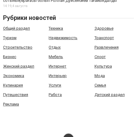
сотының төрағасы болып Роллан Дүйсенбиев тағайындалды
14:19,
4 августа
Рубрики новостей
Общий раздел
Техника
Здоровье
Туризм
Недвижимость
Транспорт
Строительство
Отдых
Развлечения
Бизнес
Мебель
Спорт
Женский раздел
Интернет
Культура
Экономика
Интерьер
Мода
Кулинария
Услуги
Семья
Путешествия
Работа
Детский раздел
Реклама