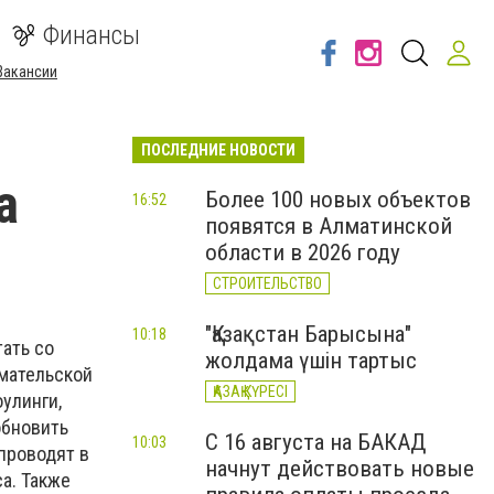
Финансы
Вакансии
ПОСЛЕДНИЕ НОВОСТИ
а
Более 100 новых объектов
16:52
появятся в Алматинской
области в 2026 году
СТРОИТЕЛЬСТВО
"Қазақстан Барысына"
10:18
ать со
жолдама үшін тартыс
мательской
ҚАЗАҚ КҮРЕСІ
улинги,
обновить
С 16 августа на БАКАД
10:03
проводят в
начнут действовать новые
а. Также