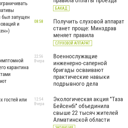
правила оплаты проезда
ограничивать
БАКАД
нативы
и был запущен
Получить слуховой аппарат
08:58
новаций и
станет проще: Минздрав
ен»)
меняет правила
СЛУХОВОЙ АППАРАТ
Военнослужащие
22:56
симптомной
Вчера
инженерно-саперной
го карантина
бригады осваивают
ктами
практические навыки
ают
подрывного дела
Экологическая акция "Таза
х гостей или
12:54
Вчера
Бейсенбі" объединила
свыше 22 тысяч жителей
Алматинской области
ЭКОАКЦИЯ