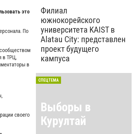
Филиал
льзовать это
южнокорейского
университета KAIST в
ерсонала. По
Alatau City: представлен
проект будущего
с-сообществом
кампуса
 в ТРЦ,
омментаторы в
СПЕЦТЕМА
,
Выборы в
трации своего
Курултай