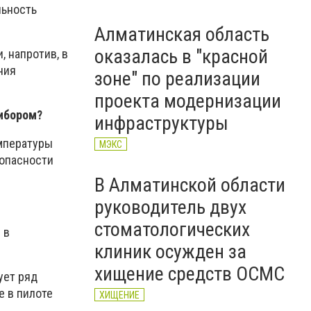
льность
Алматинская область
оказалась в "красной
, напротив, в
ния
зоне" по реализации
проекта модернизации
ибором?
инфраструктуры
мпературы
МЭКС
зопасности
В Алматинской области
руководитель двух
стоматологических
 в
клиник осужден за
хищение средств ОСМС
ует ряд
е в пилоте
ХИЩЕНИЕ