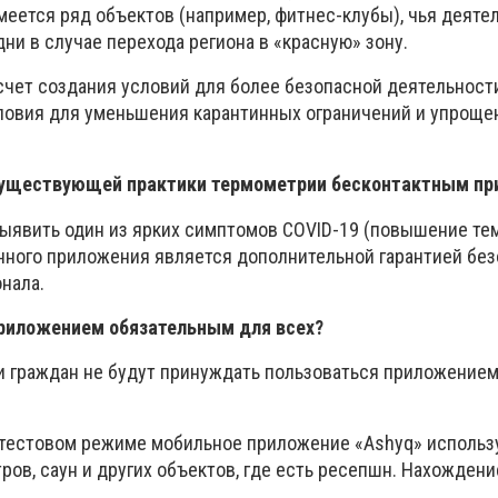
меется ряд объектов (например, фитнес-клубы), чья деяте
ни в случае перехода региона в «красную» зону.
чет создания условий для более безопасной деятельности
ловия для уменьшения карантинных ограничений и упроще
существующей практики термометрии бесконтактным пр
ыявить один из ярких симптомов COVID-19 (повышение те
анного приложения является дополнительной гарантией бе
нала.
приложением обязательным для всех?
и граждан не будут принуждать пользоваться приложением
 в тестовом режиме мобильное приложение «Ashyq» использ
ров, саун и других объектов, где есть ресепшн. Нахождени
.