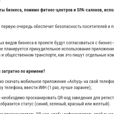
ты бизнеса, помимо фитнес-центров и SPA-салонов, испо
 в первую очередь обеспечит безопасность посетителей и п
ых видов бизнеса в проекте будут согласоваться с бизне
 не планируется принудительное использование приложения
а и общественном транспорте, как это пишут отдельные к
 затратно по времени?
мо скачать мобильное приложение «Ashyq» на свой телефон
у телефона, ввести ИИН (1 раз, лучше заранее);
е необходимо просканировать QR-код заведения для регис
образится статус (синий, зеленый, красный или желтый).