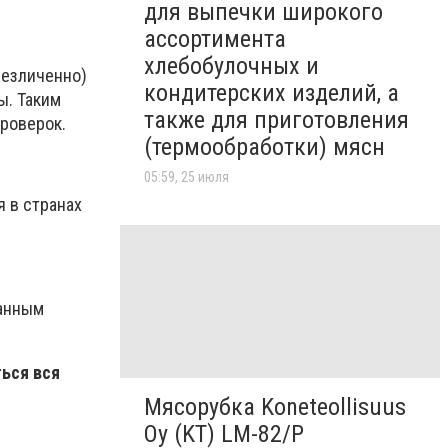
для выпечки широкого
ассортимента
хлебобулочных и
безличенно)
кондитерских изделий, а
ы. Таким
также для приготовления
роверок.
(термообработки) мясн
05:59, 25 июля
 в странах
данным
ться вся
Мясорубка Koneteollisuus
Oy (KT)​ LM-82/P