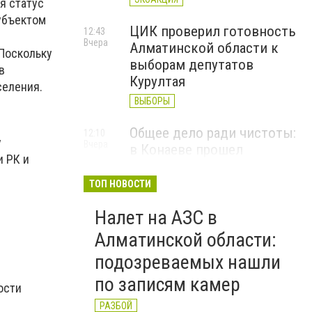
я статус
субъектом
ЦИК проверил готовность
12:43
Вчера
Алматинской области к
 Поскольку
выборам депутатов
в
Курултая
селения.
ВЫБОРЫ
Общее дело ради чистоты:
12:10
у
Вчера
в Конаеве прошел
 РК и
масштабный субботник
ТОП НОВОСТИ
ЭКОАКЦИЯ
Налет на АЗС в
Алматинской области:
подозреваемых нашли
по записям камер
ости
РАЗБОЙ