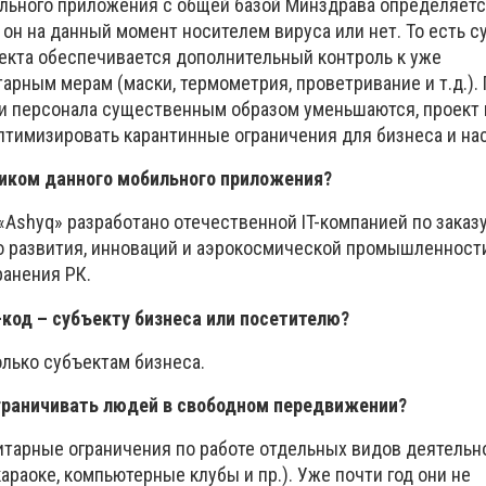
ильного приложения с общей базой Минздрава определяетс
 он на данный момент носителем вируса или нет. То есть 
екта обеспечивается дополнительный контроль к уже
рным мерам (маски, термометрия, проветривание и т.д.).
 и персонала существенным образом уменьшаются, проект 
птимизировать карантинные ограничения для бизнеса и на
чиком данного мобильного приложения?
Ashyq» разработано отечественной IT-компанией по заказ
 развития, инноваций и аэрокосмической промышленности
анения РК.
код – субъекту бизнеса или посетителю?
олько субъектам бизнеса.
ограничивать людей в свободном передвижении?
итарные ограничения по работе отдельных видов деятельн
караоке, компьютерные клубы и пр.). Уже почти год они не