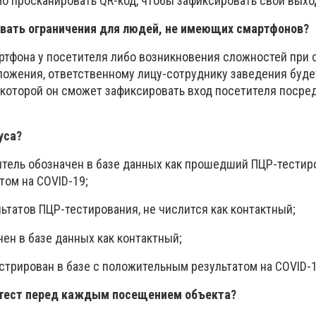
мо просканировать QR-код, чтобы зафиксировать свой выхо
авать ограничения для людей, не имеющих смартфонов?
артфона у посетителя либо возникновения сложностей при 
ложения, ответственному лицу-сотруднику заведения будет
которой он сможет зафиксировать вход посетителя посре
уса?
итель обозначен в базе данных как прошедший ПЦР-тестир
том на COVID-19;
льтатов ПЦР-тестирования, не числится как контактный;
ен в базе данных как контактный;
стрирован в базе с положительным результатом на COVID-1
-тест перед каждым посещением объекта?