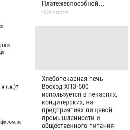
Платежеспособной...
18:39, 4 августа
ко
ста и
ца.
Хлебопекарная печь
Восход ХПЭ-500
и т.д.)?
используется в пекарнях,
кондитерских, на
предприятиях пищевой
промышленности и
фисом, за
общественного питания