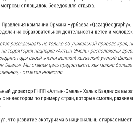
 смотровых площадок, беседок для отдыха.
 Правления компании Ормана Нурбаева «QazaqGeography», 
 сделан на образовательной деятельности детей и молодеж
тся рассказывать не только об уникальной природе края, но
о, на территории нацпарка «Алтын-Эмель» расположены древ
следние годы своей жизни великий казахский ученый Шокан
ын-Эмель». Мы ставим цель предоставить как можно больш
лению», - отметил инвестор.
льный директор ГНПП «Алтын-Эмель» Халык Баядилов выра
 с инвестором по примеру стран, которые смогли, развива
.
ул, что развитие экотуризма в национальных парках имеет