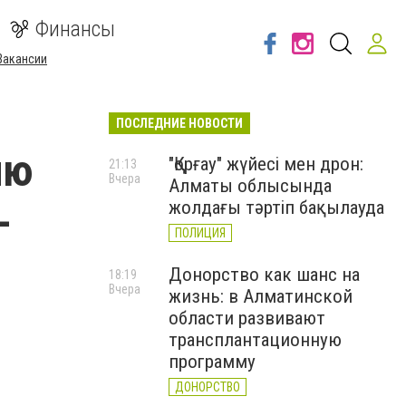
Финансы
Вакансии
ПОСЛЕДНИЕ НОВОСТИ
ию
"Қорғау" жүйесі мен дрон:
21:13
Вчера
Алматы облысында
-
жолдағы тәртіп бақылауда
ПОЛИЦИЯ
Донорство как шанс на
18:19
Вчера
жизнь: в Алматинской
области развивают
трансплантационную
программу
ДОНОРСТВО