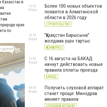
 Казахстан в
Более 100 новых объектов
16:52
ума
Вчера
появятся в Алматинской
звития
области в 2026 году
стам
 природе края
СТРОИТЕЛЬСТВО
кта по
"Қазақстан Барысына"
10:18
Вчера
жолдама үшін тартыс
ҚАЗАҚ КҮРЕСІ
С 16 августа на БАКАД
10:03
Вчера
начнут действовать новые
правила оплаты проезда
БАКАД
Получить слуховой аппарат
08:58
Вчера
станет проще: Минздрав
меняет правила
СЛУХОВОЙ АППАРАТ