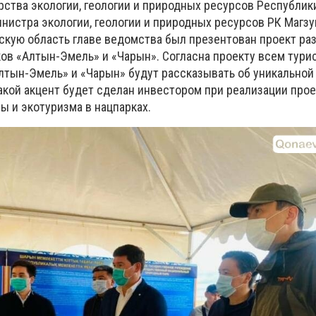
ства экологии, геологии и природных ресурсов Республики
нистра экологии, геологии и природных ресурсов РК Магз
скую область главе ведомства был презентован проект ра
ов «Алтын-Эмель» и «Чарын».
Согласна проекту всем тури
лтын-Эмель» и «Чарын» будут рассказывать об уникальной
акой акцент
будет сделан
инвестором при реализации прое
ы и экотуризма в нацпарках.