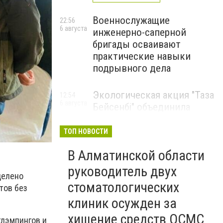
Военнослужащие
22:56
6 августа
инженерно-саперной
бригады осваивают
практические навыки
подрывного дела
Экологическая акция "Таза
12:54
6 августа
Бейсенбі" объединила
свыше 22 тысяч жителей
Алматинской области
ТОП НОВОСТИ
ЭКОАКЦИЯ
В Алматинской области
руководитель двух
делено
стоматологических
тов без
клиник осужден за
хищение средств ОСМС
глэмпингов и