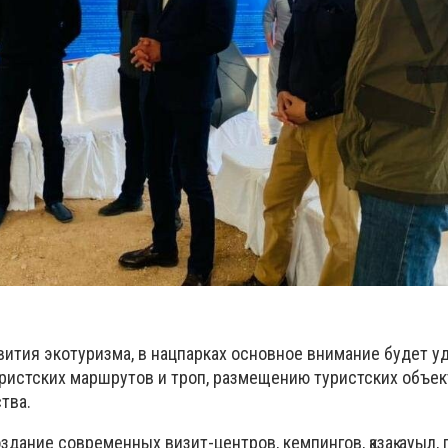
вития экотуризма, в нацпарках основное внимание будет у
ристских маршрутов и троп, размещению туристских объек
тва.
оздание современных визит-центров,
кемпингов, қазақ-ауыл,