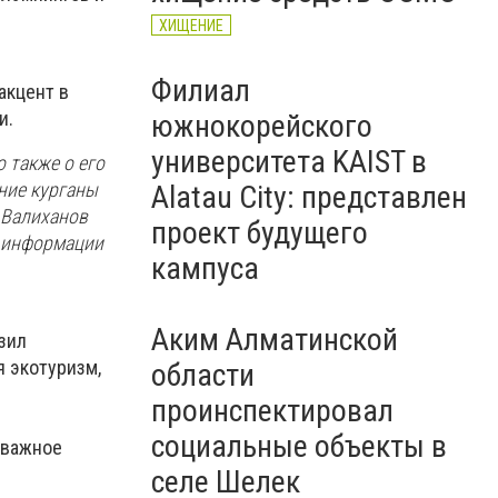
ХИЩЕНИЕ
Филиал
акцент в
и.
южнокорейского
университета KAIST в
 также о его
ние курганы
Alatau City: представлен
 Валиханов
проект будущего
е информации
кампуса
Аким Алматинской
зил
я экотуризм,
области
проинспектировал
социальные объекты в
 важное
селе Шелек