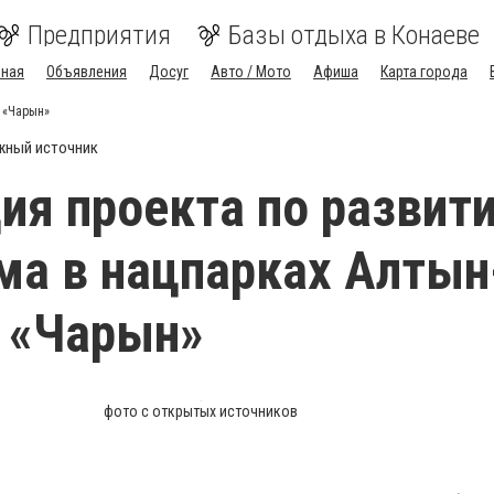
Предприятия
Базы отдыха в Конаеве
вная
Объявления
Досуг
Авто / Мото
Афиша
Карта города
 «Чарын»
жный источник
ия проекта по развит
ма в нацпарках Алтын
 «Чарын»
фото с открытых источников