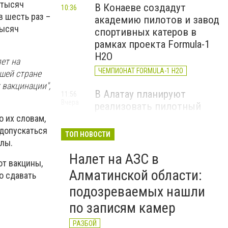
 тысяч
В Конаеве создадут
10:36
в шесть раз –
академию пилотов и завод
тысяч
спортивных катеров в
рамках проекта Formula-1
H2O
ет на
ЧЕМПИОНАТ FORMULA-1 H2O
шей стране
 вакцинации",
В Алатау планируют
11:56
Вчера
реализовать пилотный
проект по производству
о их словам,
"зеленого" авиатоплива
 допускаться
ТОП НОВОСТИ
лы.
НОВОСТИ КОМПАНИЙ
Налет на АЗС в
от вакцины,
Алматы облысының
14:19
Алматинской области:
о сдавать
4 августа
мамандандырылған
подозреваемых нашли
ауданаралық әкімшілік
сотының төрағасы болып
по записям камер
Роллан Дүйсенбиев
РАЗБОЙ