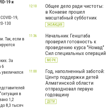
ID-19 и
Общее дело ради чистоты:
12:10
в Конаеве прошел
масштабный субботник
COVID-19,
20-130
ЭКОАКЦИЯ
Начальник Генштаба
11:36
. Так, если в
проверил готовность к
зируются
проведению курса "Номад"
Сил специальных операций
ких. За
МО РК
 6
Год, наполненный заботой:
11:00
ь увеличился
Центр поддержки детей
Алматинской области
редставителей
отпраздновал первую
"ситуация в
годовщину
вано 1,2
ДЕТИ
 до 8,3 тысяч