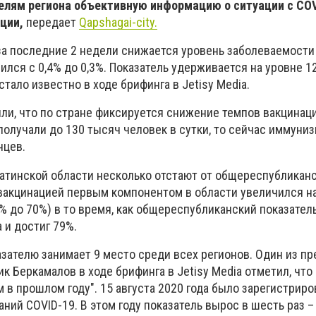
лям региона объективную информацию о ситуации с COV
ции,
передает
Qapshagai-city.
за последние 2 недели снижается уровень заболеваемости 
лся с 0,4% до 0,3%. Показатель удерживается на уровне 1
стало известно в ходе брифинга в Jetisy Media.
и, что по стране фиксируется снижение темпов вакцинации
получали до 130 тысяч человек в сутки, то сейчас иммуни
нцев.
атинской области несколько отстают от общереспубликанс
вакцинацией первым компонентом в области увеличился на
% до 70%) в то время, как общереспубликанский показател
 и достиг 79%.
азателю занимает 9 место среди всех регионов. Один из п
к Беркамалов в ходе брифинга в Jetisy Media отметил, что 
м в прошлом году". 15 августа 2020 года было зарегистриро
ний COVID-19. В этом году показатель вырос в шесть раз –