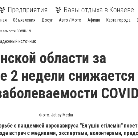
Предприятия
Базы отдыха в Конаеве
вная
Объявления
Досуг
Авто / Мото
Афиша
Карта города
еваемости COVID-19
адежный источник
нской области за
е 2 недели снижается
заболеваемости COVID
Фото: Jetisy Media
рьбе с пандемией коронавируса "Ел ушін егілемін" посе
ходе встреч с медиками, экспертами, волонтерами, пред