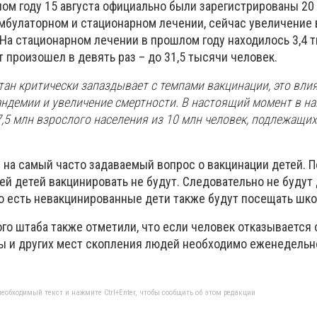
лом году 15 августа официально были зарегистрированы 20
мбулаторном и стационарном лечении, сейчас увеличение 
 На стационарном лечении в прошлом году находилось 3,4 
ст произошел в девять раз – до 31,5 тысячи человек.
тан критически запаздывает с темпами вакцинации, это влия
андемии и увеличение смертности. В настоящий момент в на
,5 млн взрослого населения из 10 млн человек, подлежащих
на самый часто задаваемый вопрос о вакцинации детей. П
ей детей вакцинировать не будут. Следовательно не будут
о есть невакцинированные дети также будут посещать шко
го штаба также отметили, что если человек отказывается 
ы и других мест скопления людей необходимо еженедельн
еобходимый текст и нажмите Ctrl+Enter, чтобы сообщить об этом редакции