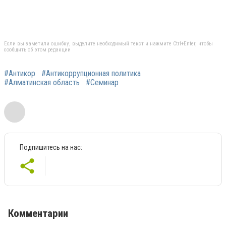
Если вы заметили ошибку, выделите необходимый текст и нажмите Ctrl+Enter, чтобы
сообщить об этом редакции
#Антикор
#Антикоррупционная политика
#Алматинская область
#Семинар
Подпишитесь на нас:
Комментарии