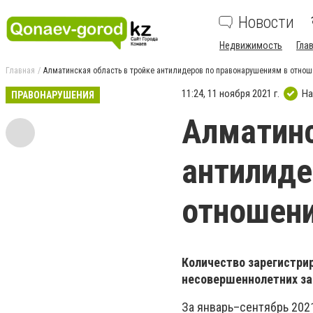
Новости
Недвижимость
Гла
Главная
Алматинская область в тройке антилидеров по правонарушениям в отно
11:24, 11 ноября 2021 г.
На
ПРАВОНАРУШЕНИЯ
Алматинс
антилиде
отношени
Количество зарегистри
несовершеннолетних за
За январь–сентябрь 202