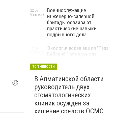
Военнослужащие
22:56
6 августа
инженерно-саперной
бригады осваивают
практические навыки
подрывного дела
Экологическая акция "Таза
12:54
6 августа
Бейсенбі" объединила
свыше 22 тысяч жителей
Алматинской области
ТОП НОВОСТИ
ЭКОАКЦИЯ
В Алматинской области
🙂
руководитель двух
стоматологических
клиник осужден за
хищение средств ОСМС