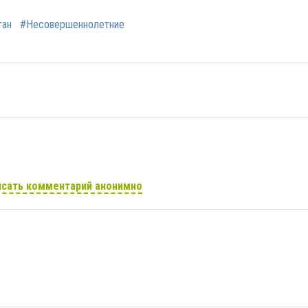
тан
#Несовершеннолетние
сать комментарий анонимно