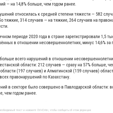
й — на 14,8% больше, чем годом ранее.
ушений относилась к средней степени тяжести — 582 случ
о тяжкие, 314 случаев — на тяжкие, 264 случаев на право
сти.
ичном периоде 2020 года в стране зарегистрировали 1,5 ты
ённых в отношении несовершеннолетних, минус 14,6% за г
 больше всего нарушений в отношении несовершеннолетн
естанской области: 212 случаев — сразу на 57% больше, че
 области (197 случаев) и Алматинской (159 случаев) област
 всех правонарушений по Казахстану.
ний в секторе было совершено в Павлодарской области: в
е, чем годом ранее.
еобходимый текст и нажмите Ctrl+Enter, чтобы сообщить об этом редакции