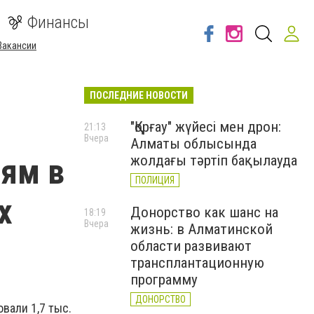
Финансы
Вакансии
ПОСЛЕДНИЕ НОВОСТИ
"Қорғау" жүйесі мен дрон:
21:13
Вчера
Алматы облысында
иям в
жолдағы тәртіп бақылауда
ПОЛИЦИЯ
х
Донорство как шанс на
18:19
Вчера
жизнь: в Алматинской
области развивают
трансплантационную
программу
ДОНОРСТВО
вали 1,7 тыс.