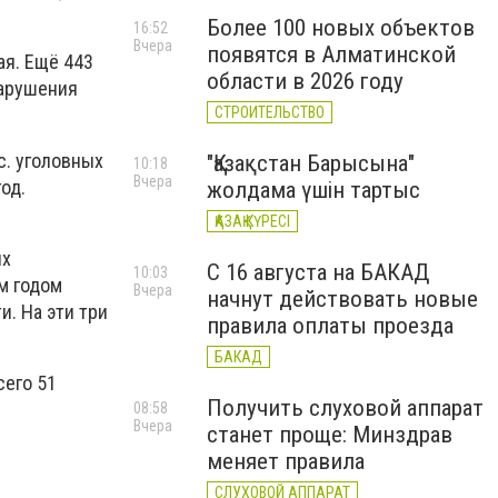
Более 100 новых объектов
16:52
Вчера
появятся в Алматинской
ая. Ещё 443
области в 2026 году
нарушения
СТРОИТЕЛЬСТВО
с. уголовных
"Қазақстан Барысына"
10:18
Вчера
од.
жолдама үшін тартыс
ҚАЗАҚ КҮРЕСІ
их
С 16 августа на БАКАД
10:03
м годом
Вчера
начнут действовать новые
и. На эти три
правила оплаты проезда
БАКАД
сего 51
Получить слуховой аппарат
08:58
Вчера
станет проще: Минздрав
меняет правила
СЛУХОВОЙ АППАРАТ