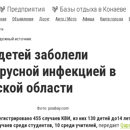
Предприятия
Базы отдыха в Конаеве
вная
Объявления
Досуг
Авто / Мото
Афиша
Карта города
сти
дежный источник
детей заболели
русной инфекцией в
кой области
Фото: pixabay.com
гистрировано 455 случаев КВИ, из них 130 детей до14 лет
учаев среди студентов, 10 среди учителей,
передает
Qaps