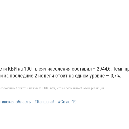
ти КВИ на 100 тысяч населения составил – 2944,6. Темп п
и за последние 2 недели стоит на одном уровне — 0,7%.
еобходимый текст и нажмите Ctrl+Enter, чтобы сообщить об этом редакции
тинская область
#Капшагай
#Covid-19