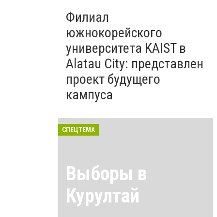
Филиал
южнокорейского
университета KAIST в
Alatau City: представлен
проект будущего
кампуса
СПЕЦТЕМА
Выборы в
Курултай