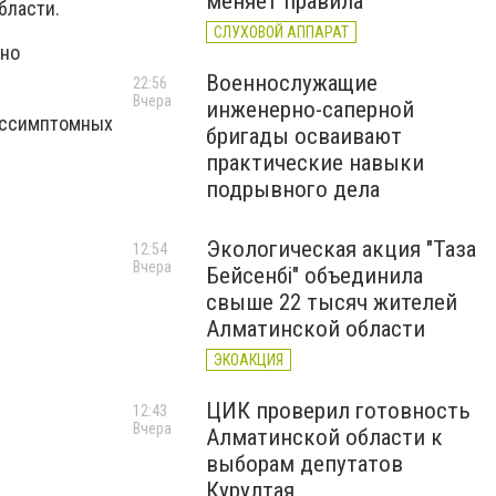
меняет правила
бласти.
СЛУХОВОЙ АППАРАТ
рно
Военнослужащие
22:56
Вчера
инженерно-саперной
бессимптомных
бригады осваивают
практические навыки
подрывного дела
Экологическая акция "Таза
12:54
Вчера
Бейсенбі" объединила
свыше 22 тысяч жителей
Алматинской области
ЭКОАКЦИЯ
ЦИК проверил готовность
12:43
Вчера
Алматинской области к
выборам депутатов
Курултая