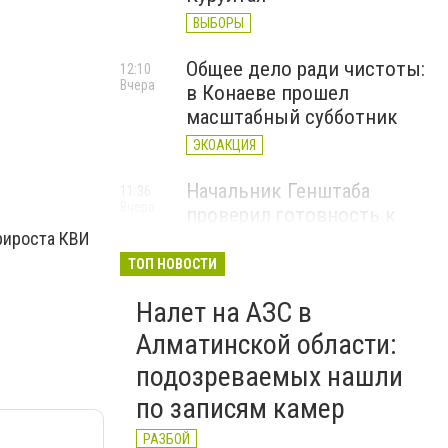
ВЫБОРЫ
Общее дело ради чистоты:
12:10
Вчера
в Конаеве прошел
масштабный субботник
ЭКОАКЦИЯ
Начальник Генштаба
11:36
Вчера
проверил готовность к
проведению курса "Номад"
рироста КВИ
Сил специальных операций
ТОП НОВОСТИ
МО РК
Налет на АЗС в
Алматинской области:
подозреваемых нашли
по записям камер
РАЗБОЙ