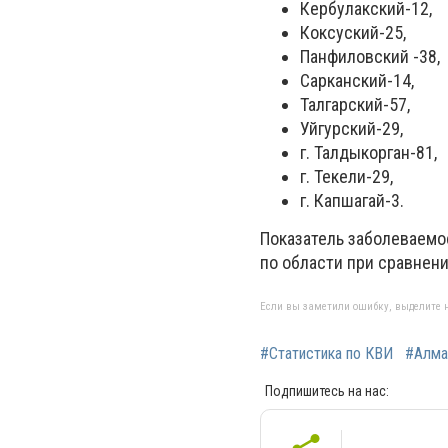
Кербулакский-12,
Коксуский-25,
Панфиловский -38,
Сарканский-14,
Талгарский-57,
Уйгурский-29,
г. Талдыкорган-81,
г. Текели-29,
г. Капшагай-3.
Показатель заболеваемос
по области при сравнени
Если вы заметили ошибку, выделите н
#Статистика по КВИ
#Алма
Подпишитесь на нас: