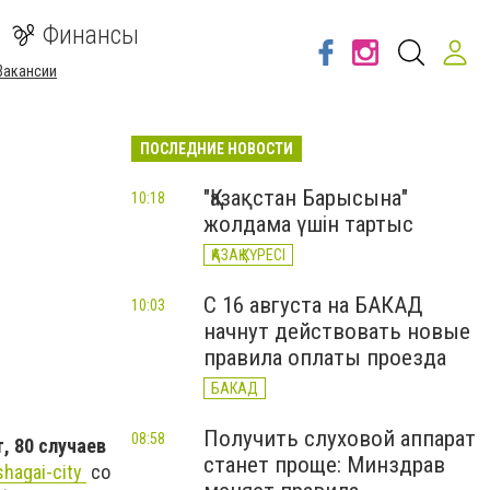
Финансы
Вакансии
ПОСЛЕДНИЕ НОВОСТИ
"Қазақстан Барысына"
10:18
жолдама үшін тартыс
ҚАЗАҚ КҮРЕСІ
С 16 августа на БАКАД
10:03
начнут действовать новые
правила оплаты проезда
БАКАД
Получить слуховой аппарат
08:58
, 80 случаев
станет проще: Минздрав
hagai-city
со