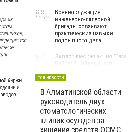
 оптовым
Военнослужащие
22:56
6 августа
инженерно-саперной
ара из
бригады осваивают
 этом
практические навыки
ставщиков,
подрывного дела
запрещаются
ольное
ции.
Экологическая акция "Таза
12:54
6 августа
Бейсенбі" объединила
свыше 22 тысяч жителей
Алматинской области
ТОП НОВОСТИ
ной биржи,
ЭКОАКЦИЯ
ждении и
В Алматинской области
аводов.
руководитель двух
стоматологических
клиник осужден за
хищение средств ОСМС