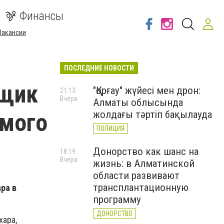
Финансы
Вакансии
ПОСЛЕДНИЕ НОВОСТИ
вщик
"Қорғау" жүйесі мен дрон:
21:13
Вчера
Алматы облысында
имого
жолдағы тәртіп бақылауда
ПОЛИЦИЯ
Донорство как шанс на
18:19
Вчера
жизнь: в Алматинской
области развивают
трансплантационную
ра в
программу
ДОНОРСТВО
хара,