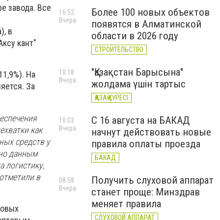
е завода. Все
Более 100 новых объектов
16:52
Вчера
появятся в Алматинской
), в
области в 2026 году
Аксу кант"
СТРОИТЕЛЬСТВО
"Қазақстан Барысына"
10:18
11,9%). На
Вчера
жолдама үшін тартыс
яется. За
ҚАЗАҚ КҮРЕСІ
еспечения
С 16 августа на БАКАД
10:03
Вчера
ехватки как
начнут действовать новые
ных средств у
правила оплаты проезда
сно данным
БАКАД
а логистику,
 отметили в
Получить слуховой аппарат
08:58
Вчера
станет проще: Минздрав
меняет правила
товых
СЛУХОВОЙ АППАРАТ