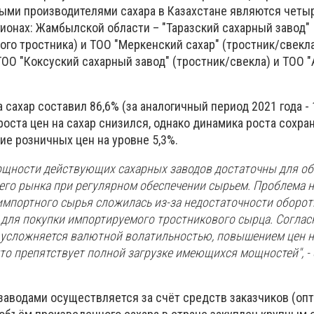
ными производителями сахара в Казахстане являются четыр
гионах: Жамбылской области – "Таразский сахарный завод"
ого тростника) и ТОО "Меркенский сахар" (тростник/свекла
ОО "Коксуский сахарный завод" (тростник/свекла) и ТОО "
а сахар составил 86,6% (за аналогичный период 2021 года - 
оста цен на сахар снизился, однако динамика роста сохран
ие розничных цен на уровне 5,3%.
щности действующих сахарных заводов достаточны для об
его рынка при регулярном обеспечении сырьем. Проблема н
 импортного сырья сложилась из-за недостаточности оборот
 для покупки импортируемого тростникового сырца. Согла
а усложняется валютной волатильностью, повышением цен н
что препятствует полной загрузке имеющихся мощностей", -
заводами осуществляется за счёт средств заказчиков (оп