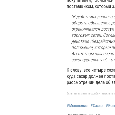
покупателей). Основной
поставщиком, который з
"В действиях данного
оборота обращения, р
ограничивался доступ
торговых сетей. Согл
действия (бездействи
положение, которые п
Агентством назначено
законодательства", - о
К слову, все четыре сах
куда сахар должен пост
рассмотрении дела об а
Если вы заметили ошибку, выделите н
#Монополия
#Сахар
#Кон