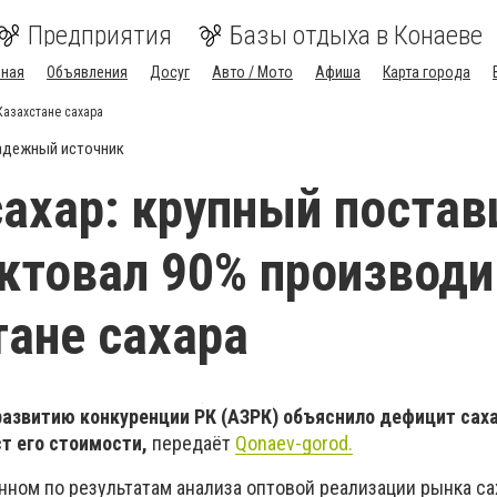
Предприятия
Базы отдыха в Конаеве
вная
Объявления
Досуг
Авто / Мото
Афиша
Карта города
Казахстане сахара
адежный источник
сахар: крупный поста
ктовал 90% производ
тане сахара
развитию конкуренции РК (АЗРК) объяснило дефицит саха
ст его стоимости,
передаёт
Qonaev-gorod.
нном по результатам анализа оптовой реализации рынка са