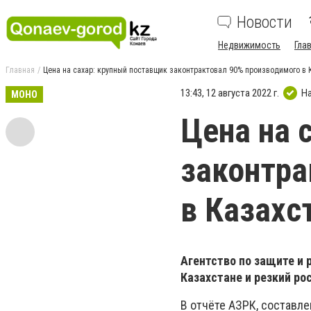
Новости
Недвижимость
Гла
Главная
Цена на сахар: крупный поставщик законтрактовал 90% производимого в 
13:43, 12 августа 2022 г.
Н
МОНО
Цена на 
законтра
в Казахс
Агентство по защите и 
Казахстане и резкий ро
В отчёте АЗРК, составле