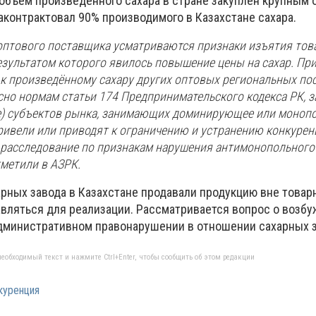
 объём произведенного сахара в стране закуплен крупным
аконтрактовал 90% производимого в Казахстане сахара.
 оптового поставщика усматриваются признаки изъятия тов
езультатом которого явилось повышение цены на сахар. При
 к произведённому сахару других оптовых региональных по
асно нормам статьи 174 Предпринимательского кодекса РК, 
е) субъектов рынка, занимающих доминирующее или моноп
ривели или приводят к ограничению и устранению конкурен
 расследование по признакам нарушения антимонопольного
тметили в АЗРК.
арных завода в Казахстане продавали продукцию вне товар
авляться для реализации. Рассматривается вопрос о возбу
дминистративном правонарушении в отношении сахарных з
еобходимый текст и нажмите Ctrl+Enter, чтобы сообщить об этом редакции
куренция