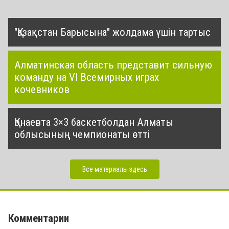
"Қазақстан Барысына" жолдама үшін тартыс
Алматинская область представит сильную
команду на VI Всемирных играх
кочевников
Қонаевта 3×3 баскетболдан Алматы
облысының чемпионаты өтті
Все материалы здесь
Комментарии