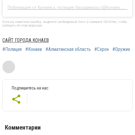
Публикация от Қонаев қ. полиция басқармасы (@konaev.police)
Если вы заметили ошибку, выделите необходимый текст и нажмите Ctrl+Enter, чтобы
сообщить об этом редакции
САЙТ ГОРОДА КОНАЕВ
#Полиция
#Конаев
#Алматинская область
#Схрон
#Оружие
Подпишитесь на нас:
Комментарии