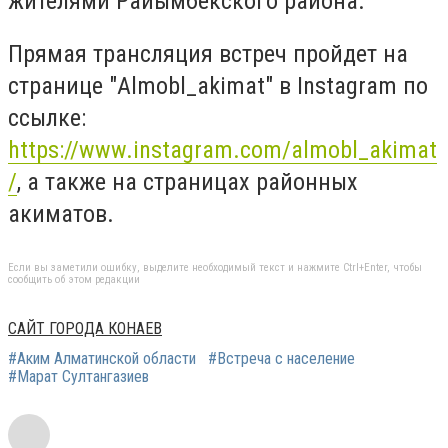
жителями Райымбекского района.
Прямая трансляция встреч пройдет на
странице "Almobl_akimat" в Instagram по
ссылке:
https://www.instagram.com/almobl_akimat
/
, а также на страницах районных
акиматов.
Если вы заметили ошибку, выделите необходимый текст и нажмите Ctrl+Enter, чтобы
сообщить об этом редакции
САЙТ ГОРОДА КОНАЕВ
#Аким Алматинской области
#Встреча с население
#Марат Султангазиев