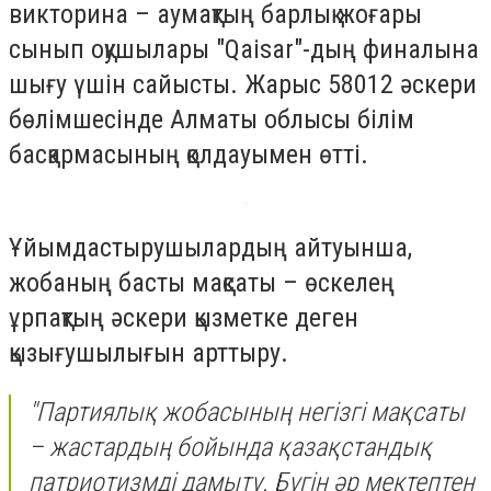
викторина – аумақтың барлық жоғары
сынып оқушылары "Qaisar"-дың финалына
шығу үшін сайысты. Жарыс 58012 әскери
бөлімшесінде Алматы облысы білім
басқармасының қолдауымен өтті.
Ұйымдастырушылардың айтуынша,
жобаның басты мақсаты – өскелең
ұрпақтың әскери қызметке деген
қызығушылығын арттыру.
"Партиялық жобасының негізгі мақсаты
– жастардың бойында қазақстандық
патриотизмді дамыту. Бүгін әр мектептен