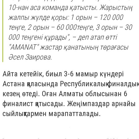
10-нан аса команда қатысты. Жарыстың
жалпы жүлде қоры: 1 орын – 120 000
теңге, 2 орын – 60 000теңге, 3 орын – 30
000 теңгені құрады", – деп атап өтті
"AMANAT" жастар қанатының төрағасы
Әсел Заирова.
Айта кетейік, биыл 3-6 мамыр күндері
Астана қаласында Республикалық финалдық
кезең өтеді. Оған Алматы облысынан 6
финалист қатысады. Жеңімпаздар арнайы
сыйлықтармен марапатталады.