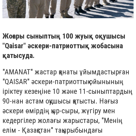
Жоғары сыныптың 100 жуық оқушысы
"Qaisar" әскери-патриоттық жобасына
қатысуда.
"AMANAT" жастар қанаты ұйымдастырған
"QAISAR" әскери-патриоттық ойынының
іріктеу кезеңіне 10 және 11-сыныптардың
90-нан астам оқушысы қатысты. Нағыз
әскери өмірдің қыр-сыры, жүгіру мен
кедергілер жолағы жарыстары, "Менің
елім - Қазақстан" тақырыбындағы