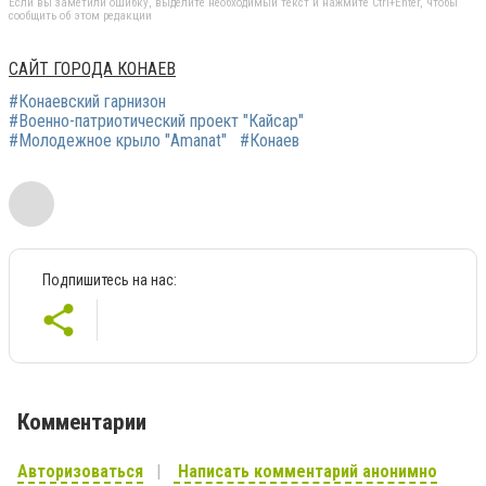
Если вы заметили ошибку, выделите необходимый текст и нажмите Ctrl+Enter, чтобы
сообщить об этом редакции
САЙТ ГОРОДА КОНАЕВ
#Конаевский гарнизон
#Военно-патриотический проект "Кайсар"
#Молодежное крыло "Amanat"
#Конаев
Подпишитесь на нас:
Комментарии
Авторизоваться
Написать комментарий анонимно