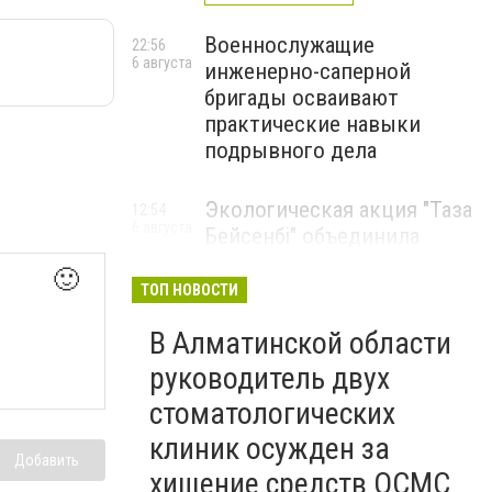
Военнослужащие
22:56
6 августа
инженерно-саперной
бригады осваивают
практические навыки
подрывного дела
Экологическая акция "Таза
12:54
6 августа
Бейсенбі" объединила
свыше 22 тысяч жителей
🙂
Алматинской области
ТОП НОВОСТИ
ЭКОАКЦИЯ
В Алматинской области
руководитель двух
стоматологических
клиник осужден за
Добавить
хищение средств ОСМС