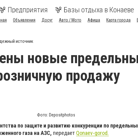
Предприятия
Базы отдыха в Конаеве
вная
Объявления
Досуг
Авто / Мото
Афиша
Карта города
дежный источник
лены новые предельн
розничную продажу
Фото: Depositphotos
ентства по защите и развитию конкуренции по предельны
женного газа на АЗС,
передает
Qonaev-gorod.