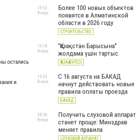
Более 100 новых объектов
16:52
Вчера
появятся в Алматинской
области в 2026 году
СТРОИТЕЛЬСТВО
"Қазақстан Барысына"
10:18
Вчера
жолдама үшін тартыс
ены остались
ҚАЗАҚ КҮРЕСІ
С 16 августа на БАКАД
10:03
вания и
Вчера
начнут действовать новые
правила оплаты проезда
БАКАД
Получить слуховой аппарат
08:58
Вчера
станет проще: Минздрав
меняет правила
СЛУХОВОЙ АППАРАТ