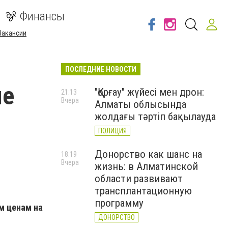
Финансы
Вакансии
ПОСЛЕДНИЕ НОВОСТИ
ые
"Қорғау" жүйесі мен дрон:
21:13
Вчера
Алматы облысында
жолдағы тәртіп бақылауда
ПОЛИЦИЯ
Донорство как шанс на
18:19
Вчера
жизнь: в Алматинской
области развивают
трансплантационную
программу
м ценам на
ДОНОРСТВО