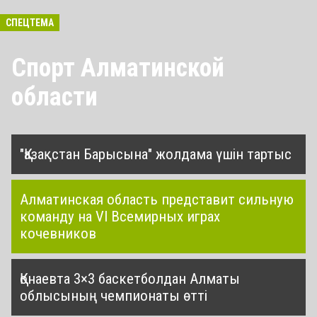
СПЕЦТЕМА
Спорт Алматинской
области
"Қазақстан Барысына" жолдама үшін тартыс
Алматинская область представит сильную
команду на VI Всемирных играх
кочевников
Қонаевта 3×3 баскетболдан Алматы
облысының чемпионаты өтті