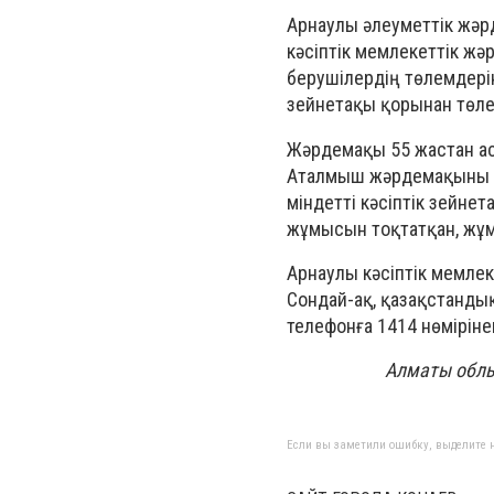
Арнаулы әлеуметтік жәрд
кәсіптік мемлекеттік ж
берушілердің төлемдерін
зейнетақы қорынан төле
Жәрдемақы 55 жастан ас
Аталмыш жәрдемақыны т
міндетті кәсіптік зейн
жұмысын тоқтатқан, жұ
Арнаулы кәсіптік мемлек
Сондай-ақ, қазақстанды
телефонға 1414 нөмірінен
Алматы облы
Если вы заметили ошибку, выделите н