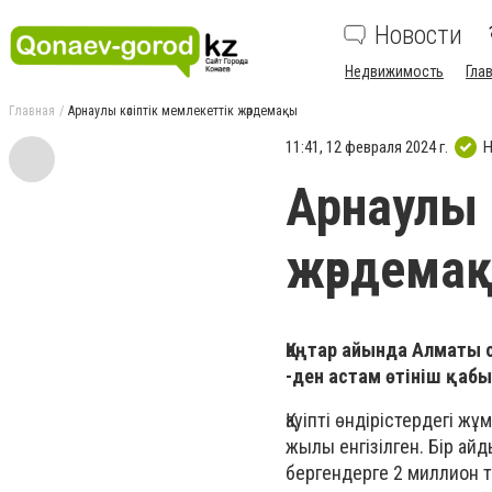
Новости
Недвижимость
Гла
Главная
Арнаулы кәсіптік мемлекеттік жәрдемақы
11:41, 12 февраля 2024 г.
Н
Арнаулы 
жәрдема
Қаңтар айында Алматы 
-ден астам өтініш қаб
Қауіпті өндірістердегі 
жылы енгізілген. Бір а
бергендерге 2 миллион т