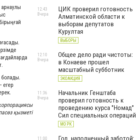
і арнаулы
ЦИК проверил готовность
12:43
мыс
Вчера
Алматинской области к
 Бірыңғай
выборам депутатов
Курултая
ВЫБОРЫ
лғасады.
ерзімде
Общее дело ради чистоты:
12:10
жағдайларда
Вчера
в Конаеве прошел
т.
масштабный субботник
а болады.
ЭКОАКЦИЯ
– егер
ерек.
Начальник Генштаба
11:36
Вчера
проверил готовность к
 корпорациясы
проведению курса "Номад"
асөз қызметі
Сил специальных операций
МО РК
Год, наполненный заботой:
11:00