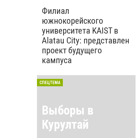
Филиал
южнокорейского
университета KAIST в
Alatau City: представлен
проект будущего
кампуса
СПЕЦТЕМА
Выборы в
Курултай