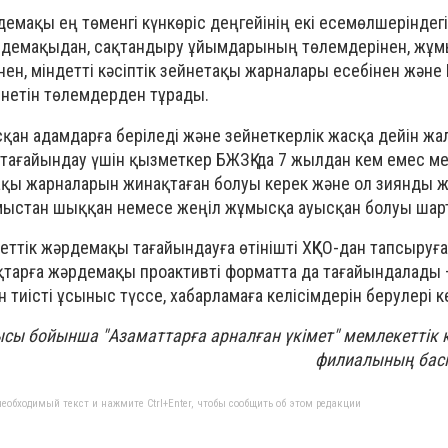
емақы ең төменгі күнкөріс деңгейінің екі есемөлшеріндег
әрдемақыдан, сақтандыру ұйымдарының төлемдерінен, жұ
ен, міндетті кәсіптік зейнетақы жарналары есебінен және
нетін төлемдерден тұрады.
қан адамдарға беріледі және зейнеткерлік жасқа дейін жа
ағайындау үшін қызметкер БЖЗҚ-да 7 жылдан кем емес м
етақы жарналарын жинақтаған болуы керек және ол зиянды 
мыстан шыққан немесе жеңіл жұмысқа ауысқан болуы шар
еттік жәрдемақы тағайындауға өтінішті ХҚКО-дан тапсыруғ
қтарға жәрдемақы проактивті форматта да тағайындалады 
 тиісті ұсыныс түссе, хабарламаға келісімдерін берулері к
сы бойынша "Азаматтарға арналған үкімет" мемлекеттік
филиалының басп
еобходимый текст и нажмите Ctrl+Enter, чтобы сообщить об этом редакции