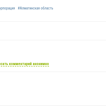
орпорация
#Алматинская область
сать комментарий анонимно