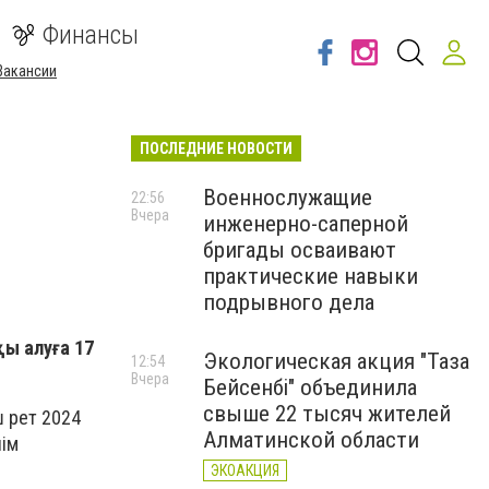
Финансы
Вакансии
ПОСЛЕДНИЕ НОВОСТИ
Военнослужащие
22:56
Вчера
инженерно-саперной
бригады осваивают
практические навыки
подрывного дела
қы алуға 17
Экологическая акция "Таза
12:54
Вчера
Бейсенбі" объединила
свыше 22 тысяч жителей
ш рет 2024
Алматинской области
нім
ЭКОАКЦИЯ