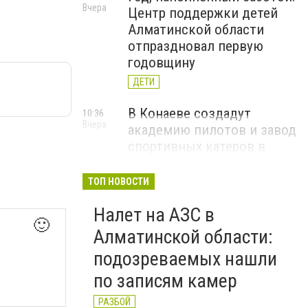
Вчера
Центр поддержки детей
Алматинской области
отпраздновал первую
годовщину
ДЕТИ
В Конаеве создадут
10:36
Вчера
академию пилотов и завод
спортивных катеров в
рамках проекта Formula-1
H2O
ТОП НОВОСТИ
ЧЕМПИОНАТ FORMULA-1 H2O
Налет на АЗС в
🙂
В Алатау планируют
11:56
Алматинской области:
5 августа
реализовать пилотный
подозреваемых нашли
проект по производству
по записям камер
"зеленого" авиатоплива
НОВОСТИ КОМПАНИЙ
РАЗБОЙ