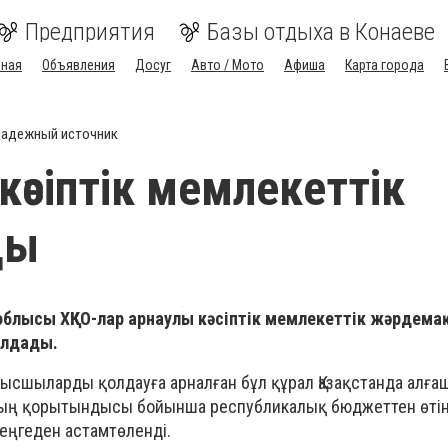
Предприятия
Базы отдыха в Конаеве
вная
Объявления
Досуг
Авто / Мото
Афиша
Карта города
адежный источник
кәсіптік мемлекеттік
қы
облысы ХҚКО-лар арнаулы кәсіптік мемлекеттік жәрдема
ылдады.
жұмысшыларды қолдауға арналған бұл құрал Қазақстанда алға
йдың қорытындысы бойынша республикалық бюджеттен өті
еңгеден астамтөленді.