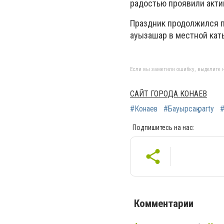
радостью проявили акти
Праздник продолжился п
ауызашар в местной кат
Если вы заметили ошибку, выделите н
САЙТ ГОРОДА КОНАЕВ
#Конаев
#Бауырсақ party
Подпишитесь на нас:
Комментарии