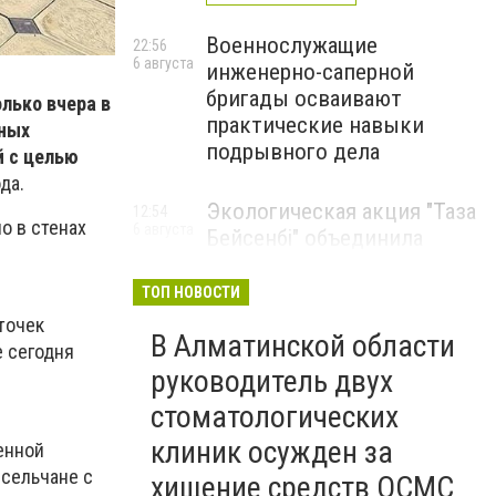
Военнослужащие
22:56
6 августа
инженерно-саперной
бригады осваивают
лько вчера в
практические навыки
чных
подрывного дела
й с целью
да.
Экологическая акция "Таза
12:54
о в стенах
6 августа
Бейсенбі" объединила
свыше 22 тысяч жителей
Алматинской области
ТОП НОВОСТИ
ЭКОАКЦИЯ
 точек
В Алматинской области
е сегодня
руководитель двух
стоматологических
клиник осужден за
енной
 сельчане с
хищение средств ОСМС