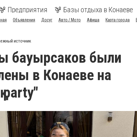
Предприятия
Базы отдыха в Конаеве
вная
Объявления
Досуг
Авто / Мото
Афиша
Карта города
ежный источник
ы бауырсаков были
лены в Конаеве на
 party"