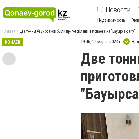
Новости
Недвижимость
Гла
Главная
Две тонны бауырсаков были приготовлены в Конаеве на "Бауырсақ party"
19:46, 15 марта 2024 г.
Над
КОНАЕВ
Две тонн
приготов
"Бауырсақ