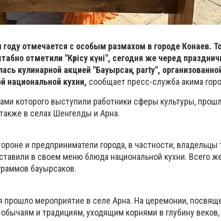
году отмечается с особым размахом в городе Конаев. То
абно отметили "Көрісу күні", сегодня же черед праздни
сь кулинарной акцией "Бауырсақ party", организованно
й национальной кухни,
сообщает пресс-служба акима горо
ами которого выступили работники сферы культуры, прошл
 также в селах Шенгелды и Арна.
стороне и предприниматели города, в частности, владельцы
ставили в своем меню блюда национальной кухни. Всего ж
граммов бауырсаков.
 прошло мероприятие в селе Арна. На церемонии, посвящ
обычаям и традициям, уходящим корнями в глубину веков,