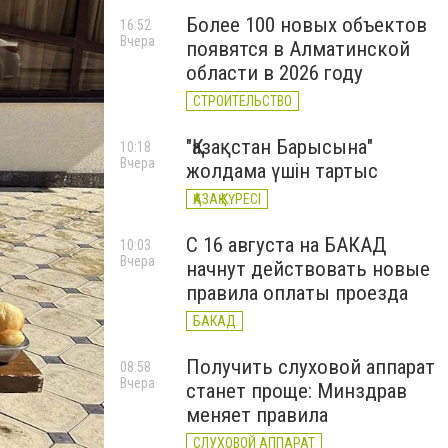
Более 100 новых объектов
16:52
Вчера
появятся в Алматинской
области в 2026 году
СТРОИТЕЛЬСТВО
"Қазақстан Барысына"
10:18
Вчера
жолдама үшін тартыс
ҚАЗАҚ КҮРЕСІ
С 16 августа на БАКАД
10:03
Вчера
начнут действовать новые
правила оплаты проезда
БАКАД
Получить слуховой аппарат
08:58
Вчера
станет проще: Минздрав
меняет правила
СЛУХОВОЙ АППАРАТ