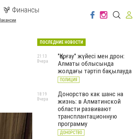
Финансы
Вакансии
ПОСЛЕДНИЕ НОВОСТИ
"Қорғау" жүйесі мен дрон:
21:13
Вчера
Алматы облысында
жолдағы тәртіп бақылауда
ПОЛИЦИЯ
Донорство как шанс на
18:19
Вчера
жизнь: в Алматинской
области развивают
трансплантационную
программу
ДОНОРСТВО