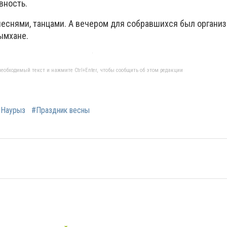
вность.
еснями, танцами. А вечером для собравшихся был органи
ымхане.
еобходимый текст и нажмите Ctrl+Enter, чтобы сообщить об этом редакции
#Наурыз
#Праздник весны