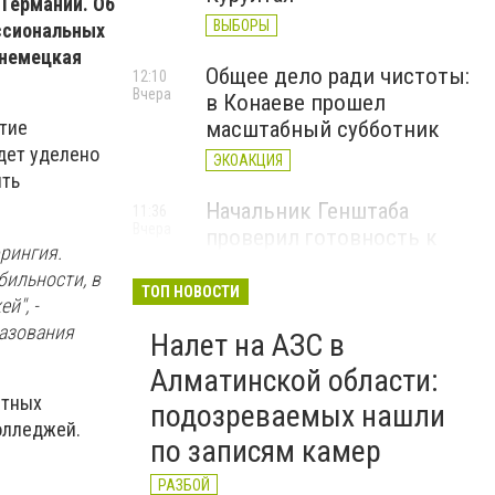
 Германии. Об
ВЫБОРЫ
ессиональных
 немецкая
Общее дело ради чистоты:
12:10
Вчера
в Конаеве прошел
масштабный субботник
тие
дет уделено
ЭКОАКЦИЯ
ить
Начальник Генштаба
11:36
Вчера
проверил готовность к
рингия.
проведению курса "Номад"
бильности, в
Сил специальных операций
ТОП НОВОСТИ
й", -
МО РК
разования
Налет на АЗС в
Алматинской области:
стных
подозреваемых нашли
олледжей.
по записям камер
РАЗБОЙ