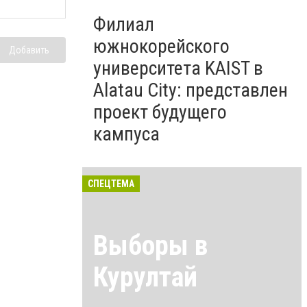
Филиал
южнокорейского
Добавить
университета KAIST в
Alatau City: представлен
проект будущего
кампуса
СПЕЦТЕМА
Выборы в
Курултай