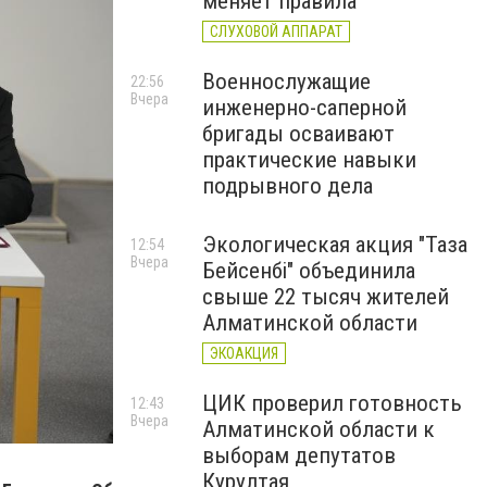
меняет правила
СЛУХОВОЙ АППАРАТ
Военнослужащие
22:56
Вчера
инженерно-саперной
бригады осваивают
практические навыки
подрывного дела
Экологическая акция "Таза
12:54
Вчера
Бейсенбі" объединила
свыше 22 тысяч жителей
Алматинской области
ЭКОАКЦИЯ
ЦИК проверил готовность
12:43
Вчера
Алматинской области к
выборам депутатов
Курултая