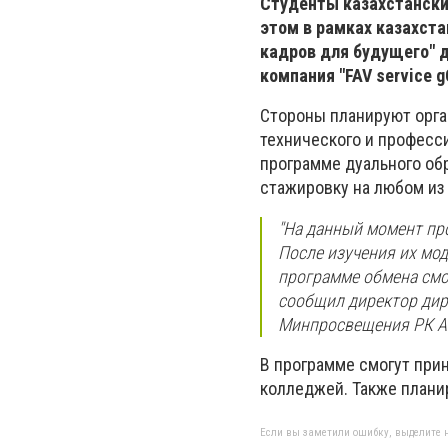
Студенты казахстански
этом в рамках казахст
кадров для будущего" 
компания "FAV service 
Стороны планируют орга
технического и професс
программе дуального об
стажировку на любом из
"На данный момент пр
После изучения их мо
программе обмена смог
сообщил директор дир
Минпросвещения РК А
В программе смогут прин
колледжей. Также плани
Если вы заметили ошибку, выделите н