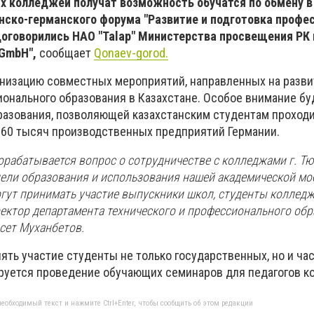
х колледжей получат возможность обучатся по обмену в
анско-германского форума "Развитие и подготовка проф
договорились НАО "Talap" Министерства просвещения РК
gGmbH",
сообщает
Qonaev-gorod.
низацию совместных мероприятий, направленных на разви
ионального образования в Казахстане. Особое внимание бу
разования, позволяющей казахстанским студентам проход
 60 тысяч производственных предприятий Германии.
орабатывается вопрос о сотрудничестве с колледжами г. Тю
дели образования и использования нашей академической мо
ут принимать участие выпускники школ, студенты колледже
ектор департамента технического и профессионального об
сет Муханбетов.
ять участие студенты не только государственных, но и ча
руется проведение обучающих семинаров для педагогов к
еобходимый текст и нажмите Ctrl+Enter, чтобы сообщить об этом редакции