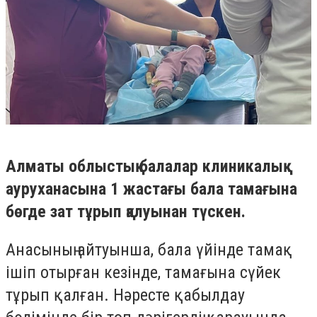
Алматы облыстық балалар клиникалық
ауруханасына 1 жастағы бала тамағына
бөгде зат тұрып қалуынан түскен.
Анасының айтуынша, бала үйінде тамақ
ішіп отырған кезінде, тамағына сүйек
тұрып қалған. Нәресте қабылдау