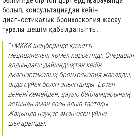
бөлімінде бір топ дәрігердің қарауында
болып, консультациядан кейін
диагностикалық бронхоскопия жасау
туралы шешім қабылданыпты.
"ТМККК шеңберінде қажетті
медициналық көмек көрсетілді. Операция
алдындағы дайындықтан кейін
диагностикалық бронхоскопия жасалды,
онда сүйек бөлігі анықталды. Бөтен
денені көмейден, дауыс байламдарының
астынан аман-есен алып тастады.
Жақында науқас аман-есен үйіне
шығарылды.