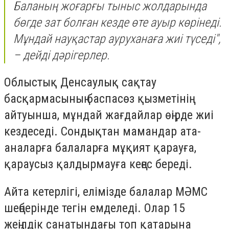
Баланың жоғарғы тыныс жолдарында
бөгде зат болған кезде өте ауыр көрінеді.
Мұндай науқастар ауруханаға жиі түседі",
– дейді дәрігерлер.
Облыстық Денсаулық сақтау
басқармасының баспасөз қызметінің
айтуынша, мұндай жағдайлар өңірде жиі
кездеседі. Сондықтан мамандар ата-
аналарға балаларға мұқият қарауға,
қараусыз қалдырмауға кеңес береді.
Айта кетерлігі, елімізде балалар МӘМС
шеңберінде тегін емделеді. Олар 15
жеңілдік санатындағы топ қатарына