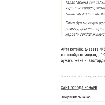
талаптарына сай салын
құрылыс сапасы, экол
талаптар жазылған. Б
Биыл бұл межеден асу
дамыту, демалыс орын
көрсету секілді жұмыст
Айта кетейік, Қонаевта
жағажайдың маңында "К
аумағы жеке инвесторд
Если вы заметили ошибку, выделите н
САЙТ ГОРОДА КОНАЕВ
Подпишитесь на нас: