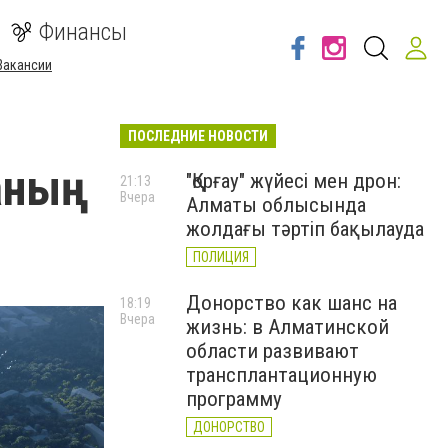
Финансы
Вакансии
ПОСЛЕДНИЕ НОВОСТИ
аның
"Қорғау" жүйесі мен дрон:
21:13
Вчера
Алматы облысында
жолдағы тәртіп бақылауда
ПОЛИЦИЯ
Донорство как шанс на
18:19
Вчера
жизнь: в Алматинской
области развивают
трансплантационную
программу
ДОНОРСТВО