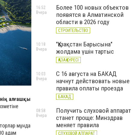
Более 100 новых объектов
16:52
Вчера
появятся в Алматинской
области в 2026 году
СТРОИТЕЛЬСТВО
"Қазақстан Барысына"
10:18
Вчера
жолдама үшін тартыс
ҚАЗАҚ КҮРЕСІ
С 16 августа на БАКАД
10:03
Вчера
начнут действовать новые
правила оплаты проезда
БАКАД
інің алғашқы
ызметіне
Получить слуховой аппарат
08:58
Вчера
станет проще: Минздрав
меняет правила
сторлар мұнда
00 адам
СЛУХОВОЙ АППАРАТ