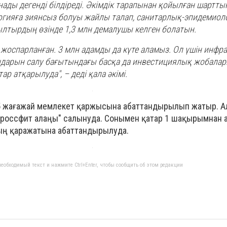
ады дегенді білдіреді. Әкімдік тарапынан қойылған шарттың
огияға зиянсыз болуы жайлы талап, санитарлық-эпидемио
ылтырдың өзінде 1,3 млн демалушы келген болатын.
 жоспарланған. 3 млн адамды да күте аламыз. Ол үшін ин
дарын салу бағытындағы басқа да инвестициялық жобалар
ар атқарылуда", – деді қала әкімі.
 №5 жағажай мемлекет қаржысына абаттандырылып жатыр. 
россфит алаңы" салынуда. Сонымен қатар 1 шақырымнан а
ың қаражатына абаттандырылуда.
еобходимый текст и нажмите Ctrl+Enter, чтобы сообщить об этом редакции