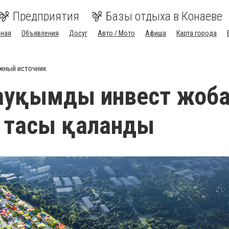
Предприятия
Базы отдыха в Конаеве
вная
Объявления
Досуг
Авто / Мото
Афиша
Карта города
жный источник
 ауқымды инвест жоб
 тасы қаланды