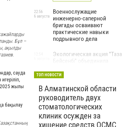
Военнослужащие
22:56
6 августа
инженерно-саперной
бригады осваивают
практические навыки
ағажайларды
подрывного дела
ланды. Бұл –
лы, ақылды
Экологическая акция "Таза
ғазиев.
12:54
6 августа
Бейсенбі" объединила
свыше 22 тысяч жителей
ондар, сауда
Алматинской области
ТОП НОВОСТИ
игеріліп,
ЭКОАКЦИЯ
 2025 жылы
В Алматинской области
руководитель двух
қа бақылау
стоматологических
клиник осужден за
 Қазақстанның
хищение средств ОСМС