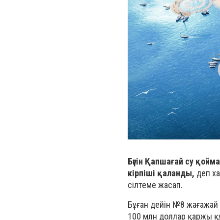
Бүгін Қапшағай су қой
кірпіші қаланды,
деп х
сілтеме жасап.
Бұған дейін №8 жағажай 
100 млн доллар қаржы қ