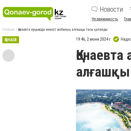
Новости
Недвижимость
Гла
Главная
Қонаевта ауқымды инвест жобаның алғашқы тасы қаланды
19:46, 2 июня 2024 г.
Наде
ҚОНАЕВ
Қонаевта
алғашқы