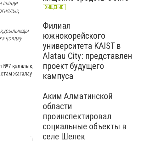
 ішінде
ХИЩЕНИЕ
логиялық
Филиал
фрақұрылымды
южнокорейского
ға қолдау
университета KAIST в
Alatau City: представлен
проект будущего
Ал №7 қалалық
стам жағалау
кампуса
Аким Алматинской
области
проинспектировал
социальные объекты в
селе Шелек