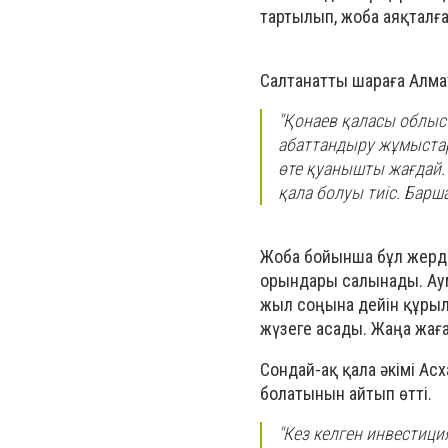
тартылып, жоба аяқталғ
Салтанатты шараға Алма
"Қонаев қаласы облыс
абаттандыру жұмыстар
өте қуанышты жағдай. 
қала болуы тиіс. Барш
Жоба бойынша бұл жерде 
орындары салынады. Аума
жыл соңына дейін құрыл
жүзеге асады. Жаңа жағ
Сондай-ақ қала әкімі Ас
болатынын айтып өтті.
"Кез келген инвестици