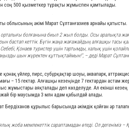
ан соң 500 қызметкер тұрақты жұмыспен қамтылады.
ты облысының әкімі Марат Сұлтанғазиев арнайы қатысты.
 орталығы болғанына биыл 2 жыл болды. Осы аралықта ж
ын бастап кеттік. Бүгін жаңа жағажайдың алғашқы тасы қа
Себебі, Қонаев туристер үшін тартымды, халық үшін қолай
аңызды шын жүректен құттықтаймын!", – деді Марат Сұлтан
қонақ үйлер, пирс, субұрқақтар шоуы, аквапарк, аттракци
ғы – 15 гектар. Алғашқы кезеңінде 7 гектардан астам жер 
ыс жұмыстары аяқталады деп көзделуде. Ал екінші кезең
ажай бір маусымда 3 млн адам қабылдай алады.
хат Бердіханов құрылыс барысында әкімдік қойған әр талап
ялық жоба мемлекеттік сараптамадан өтеді. Ол дегеніміз –