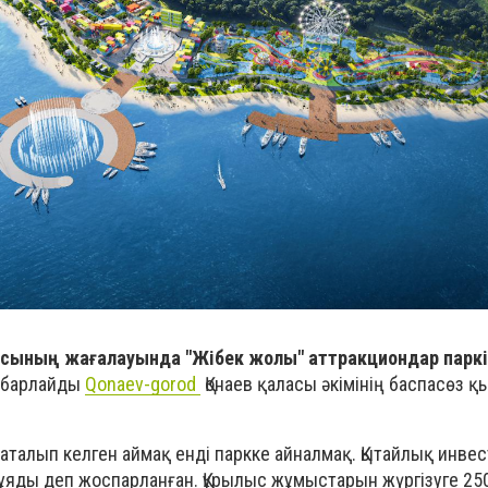
масының жағалауында "Жібек жолы" аттракциондар парк
абарлайды
Qonaev-gorod
Қонаев қаласы әкімінің баспасөз қ
аталып келген аймақ енді паркке айналмақ. Қытайлық инве
ұяды деп жоспарланған. Құрылыс жұмыстарын жүргізуге 25