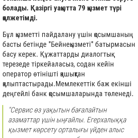
болады. Қазіргі уақытта 79 қызмет түрі
қолжетімді.
Бұл қызметті пайдалану үшін қосымшаның
басты бетінде "Бейнеқызметі" батырмасын
басу керек. Құжаттарды диалогтық
терезеде тіркейаласыз, содан кейін
оператор өтінішті қашықтан
қалыптастырады.Мемлекеттік баж екінші
деңгейлі банк қосымшаларында төленеді.
"Сервис өз уақытын бағалайтын
азаматтар үшін ыңғайлы. Егерхалыққа
қызмет көрсету орталығы үйден алыс