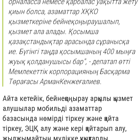
орналасса немесе қарбалас уақытта жету
қиын болса, азаматтар ХҚКО
қызметкеріне бейнеқоңыраушалып,
қызмет ала алады. Қосымша
қазақстандықтар арасында сұранысқа
ие. Бүгінгі таңда қосымшаның 400 мыңға
жуық қолданушысы бар", - депатап өтті
Мемлекеттік корпорацияның Басқарма
Төрағасы АрманКенжеғалиев.
Айта кетейік, бейнеқоңырау арқылы қызмет
алушылар мобильді азаматтар
базасында нөмірді тіркеу және қайта
тіркеу, ЭЦҚ алу және кері қайтарып алу,
жылжымайтын мүлікке құқықтарды