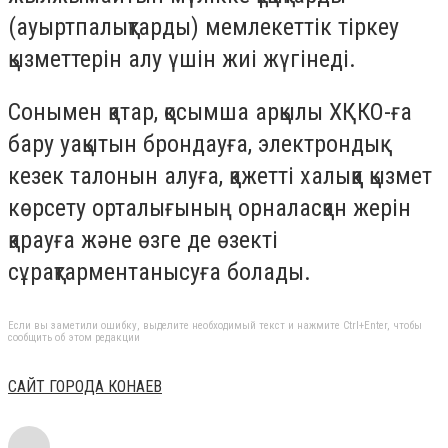
(ауыртпалықтарды) мемлекеттік тіркеу
қызметтерін алу үшін жиі жүгінеді.
Сонымен қатар, қосымша арқылы ХҚКО-ға
бару уақытын брондауға, электрондық
кезек талонын алуға, қажетті халыққа қызмет
көрсету орталығының орналасқан жерін
қарауға және өзге де өзекті
сұрақтарментанысуға болады.
Если вы заметили ошибку, выделите необходимый текст и нажмите Ctrl+Enter, чтобы
сообщить об этом редакции
САЙТ ГОРОДА КОНАЕВ