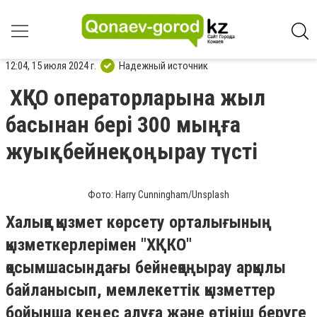
12:04, 15 июля 2024 г.
Надежный источник
ХҚКО операторларына жыл
басынан бері 300 мыңға
жуықбейнеқоңырау түсті
Фото: Harry Cunningham/Unsplash
Халыққа қызмет көрсету орталығының
қызметкерлерімен "ХҚКО"
қосымшасындағы бейнеқоңырау арқылы
байланысып, мемлекеттік қызметтер
бойынша кеңес алуға және өтініш беруге