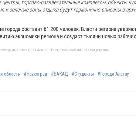
центры, торгово-развлекательные комплексы, объекты кул
я и зеленые зоны отдыха будут гармонично вписаны в арх
е города составит 61 200 человек. Власти региона уверяют
витию экономики региона и создаст тысячи новых рабочих
еобходимый текст и нажмите Ctrl+Enter, чтобы сообщить об этом редакции
я область
#Наукоград
#БАКАД
#Студенты
#Города Алатау