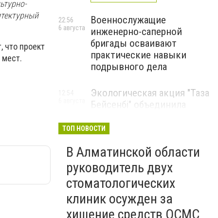
ьтурно-
итектурный
Военнослужащие
22:56
6 августа
инженерно-саперной
бригады осваивают
, что проект
практические навыки
 мест.
подрывного дела
Экологическая акция "Таза
12:54
6 августа
Бейсенбі" объединила
свыше 22 тысяч жителей
Алматинской области
ТОП НОВОСТИ
ЭКОАКЦИЯ
В Алматинской области
руководитель двух
стоматологических
клиник осужден за
хищение средств ОСМС