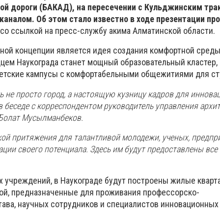
ой дороги (БАКАД), на пересечении с Кульджинским тра
аналом. Об этом стало известно в ходе презентации про
со ссылкой на пресс-службу акима Алматинской области.
ной концепции является идея создания комфортной среды
дцем Наукограда станет мощный образовательный кластер
етские кампусы с комфортабельными общежитиями для ст
ь не просто город, а настоящую кузницу кадров для иннова
 в беседе с корреспондентом руководитель управления архи
Болат Мусылманбеков.
кой притяжения для талантливой молодежи, ученых, предпр
ации своего потенциала. Здесь им будут предоставлены вс
 учреждений, в Наукограде будут построены жилые кварт
ой, предназначенные для проживания профессорско-
тава, научных сотрудников и специалистов инновационных