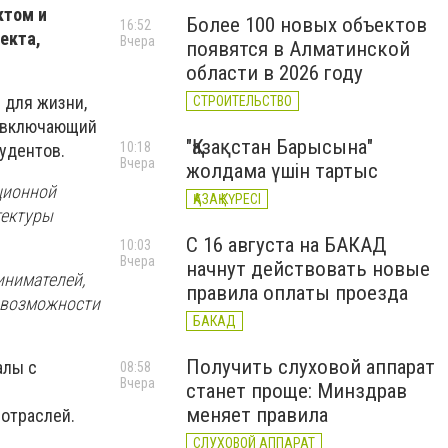
ктом и
Более 100 новых объектов
16:52
екта,
Вчера
появятся в Алматинской
области в 2026 году
 для жизни,
СТРОИТЕЛЬСТВО
, включающий
"Қазақстан Барысына"
10:18
удентов.
Вчера
жолдама үшін тартыс
ционной
ҚАЗАҚ КҮРЕСІ
тектуры
С 16 августа на БАКАД
10:03
Вчера
начнут действовать новые
инимателей,
правила оплаты проезда
е возможности
БАКАД
Получить слуховой аппарат
алы с
08:58
Вчера
станет проще: Минздрав
меняет правила
 отраслей.
СЛУХОВОЙ АППАРАТ