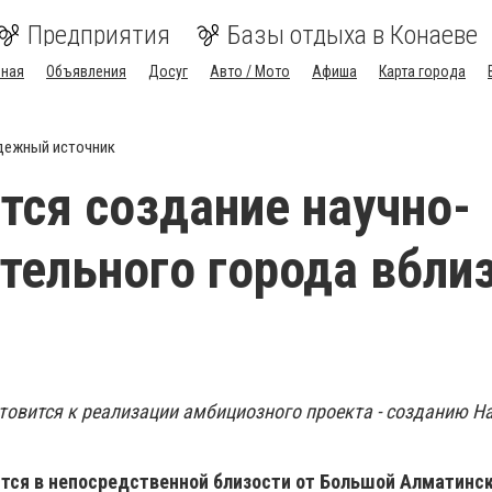
Предприятия
Базы отдыха в Конаеве
вная
Объявления
Досуг
Авто / Мото
Афиша
Карта города
дежный источник
тся создание научно-
тельного города вбли
товится к реализации амбициозного проекта - созданию Н
тся в непосредственной близости от Большой Алматинс