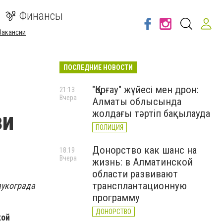
Финансы
Вакансии
ПОСЛЕДНИЕ НОВОСТИ
"Қорғау" жүйесі мен дрон:
21:13
Вчера
Алматы облысында
зи
жолдағы тәртіп бақылауда
ПОЛИЦИЯ
Донорство как шанс на
18:19
Вчера
жизнь: в Алматинской
области развивают
трансплантационную
аукограда
программу
ДОНОРСТВО
кой