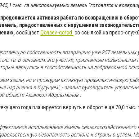
45,1 тыс. га неиспользуемых земель "готовятся к возвра
 продолжается активная работа по возвращению в оборо
земель, предоставленных с нарушением законодательств
чению,
сообщает
Qonaev-gorod
со ссылкой на пресс-служб
дарственную собственность возвращено уже 257 земельных 
ыс. га. В основном, это участки, признанные незаконными
которые вернулись в госсобственность на добровольной осно
аем земли, но и проводим активную профилактическую рабо
ые нарушения в будущем", - заявил руководитель управлен
й области Аманжол Абдрахманов .
текущего года планируется вернуть в оборот еще 70,0 тыс. 
.
эффективное использование земель сельскохозяйственного 
довольственную безопасность региона и страны в целом. М