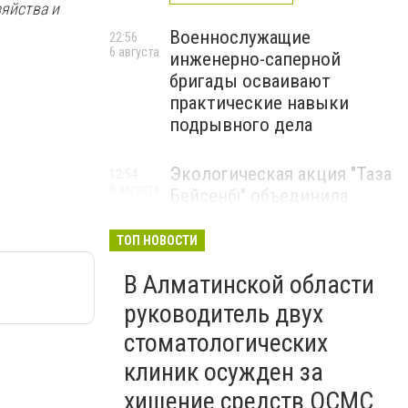
зяйства и
Военнослужащие
22:56
6 августа
инженерно-саперной
бригады осваивают
практические навыки
подрывного дела
Экологическая акция "Таза
12:54
6 августа
Бейсенбі" объединила
свыше 22 тысяч жителей
Алматинской области
ТОП НОВОСТИ
ЭКОАКЦИЯ
В Алматинской области
руководитель двух
стоматологических
клиник осужден за
хищение средств ОСМС