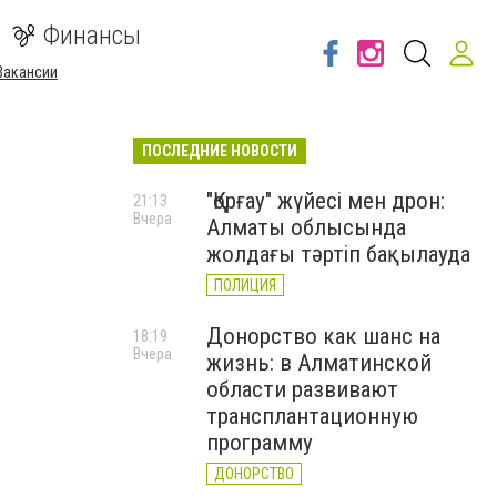
Финансы
Вакансии
ПОСЛЕДНИЕ НОВОСТИ
"Қорғау" жүйесі мен дрон:
21:13
Вчера
Алматы облысында
жолдағы тәртіп бақылауда
ПОЛИЦИЯ
Донорство как шанс на
18:19
Вчера
жизнь: в Алматинской
области развивают
трансплантационную
программу
ДОНОРСТВО