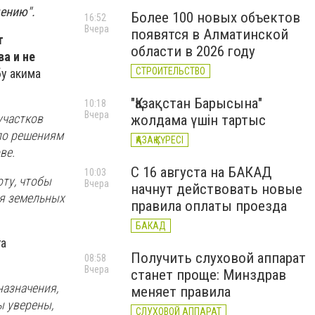
щению".
Более 100 новых объектов
16:52
Вчера
появятся в Алматинской
т
области в 2026 году
а и не
СТРОИТЕЛЬСТВО
у акима
"Қазақстан Барысына"
10:18
Вчера
участков
жолдама үшін тартыс
 по решениям
ҚАЗАҚ КҮРЕСІ
ве.
С 16 августа на БАКАД
10:03
ту, чтобы
Вчера
начнут действовать новые
ия земельных
правила оплаты проезда
БАКАД
га
Получить слуховой аппарат
08:58
Вчера
станет проще: Минздрав
назначения,
меняет правила
ы уверены,
СЛУХОВОЙ АППАРАТ