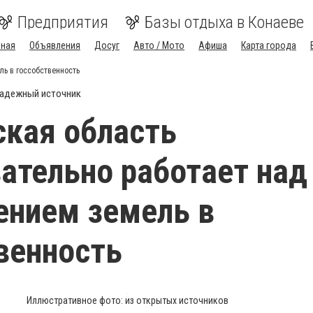
Предприятия
Базы отдыха в Конаеве
вная
Объявления
Досуг
Авто / Мото
Афиша
Карта города
ь в госсобственность
адежный источник
кая область
ательно работает над
ением земель в
венность
Иллюстративное фото: из открытых источников