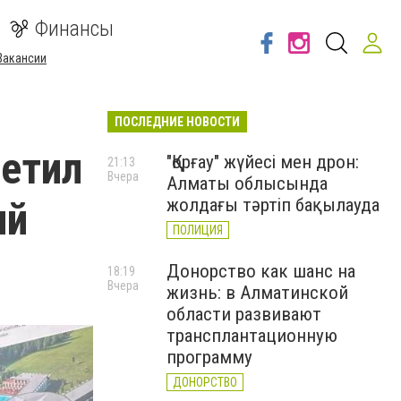
Финансы
Вакансии
ПОСЛЕДНИЕ НОВОСТИ
сетил
"Қорғау" жүйесі мен дрон:
21:13
Вчера
Алматы облысында
ий
жолдағы тәртіп бақылауда
ПОЛИЦИЯ
Донорство как шанс на
18:19
Вчера
жизнь: в Алматинской
области развивают
трансплантационную
программу
ДОНОРСТВО