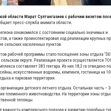
кой области Марат Султангазиев с рабочим визитом пос
бщает пресс-служба акимата области.
 региона ознакомился с состоянием социально значимых и
тов, а также проинспектировал ход реализации крупных пр
ие сельских населенных пунктов.
тов рабочей программы стало посещение зоны отдыха "D
м сельском округе. Реализация проекта осуществляется ТО
плекса составляет 383 гектара. Из них 18,3 га отведено п
сейны, искусственные водоемы, кемпинги, гостиница на 10
тдыха и парковая территория.
организация детского летнего отдыха. Остальная часть – 36
тие племенного животноводства. На территории зоны отды
ственной теплицы.
л важность комплексного подхода к развитию подобных ту