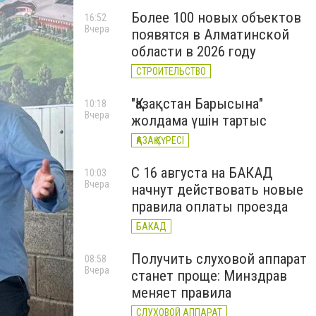
Более 100 новых объектов
16:52
Вчера
появятся в Алматинской
области в 2026 году
СТРОИТЕЛЬСТВО
"Қазақстан Барысына"
10:18
Вчера
жолдама үшін тартыс
ҚАЗАҚ КҮРЕСІ
С 16 августа на БАКАД
10:03
Вчера
начнут действовать новые
правила оплаты проезда
БАКАД
Получить слуховой аппарат
08:58
Вчера
станет проще: Минздрав
меняет правила
СЛУХОВОЙ АППАРАТ