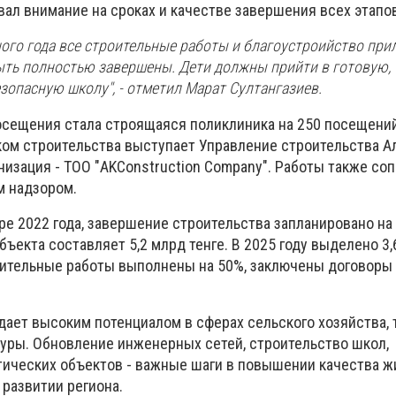
ал внимание на сроках и качестве завершения всех этапов
ного года все строительные работы и благоустроийство пр
ть полностью завершены. Дети должны прийти в готовую,
опасную школу", - отметил Марат Султангазиев.
ещения стала строящаяся поликлиника на 250 посещений
ком строительства выступает Управление строительства 
анизация - ТОО "AKConstruction Company". Работы также с
м надзором.
ре 2022 года, завершение строительства запланировано на
бъекта составляет 5,2 млрд тенге. В 2025 году выделено 3,
ительные работы выполнены на 50%, заключены договоры 
ает высоким потенциалом в сферах сельского хозяйства, 
уры. Обновление инженерных сетей, строительство школ,
ических объектов - важные шаги в повышении качества ж
 развитии региона.