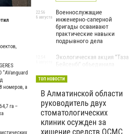
Военнослужащие
22:56
6 августа
инженерно-саперной
етил
бригады осваивают
практические навыки
подрывного дела
оектов,
Экологическая акция "Таза
12:54
6 августа
Бейсенбі" объединила
EGERES
свыше 22 тысяч жителей
О "AVanguard
Алматинской области
од
ТОП НОВОСТИ
8 номеров, а
ЭКОАКЦИЯ
В Алматинской области
руководитель двух
4,7 га –
стоматологических
ха
клиник осужден за
хищение средств ОСМС
ристических