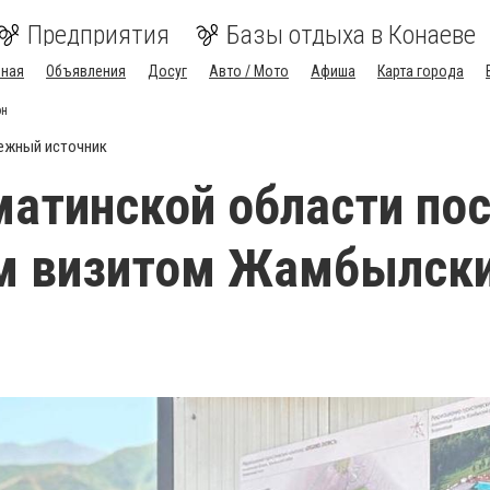
Предприятия
Базы отдыха в Конаеве
вная
Объявления
Досуг
Авто / Мото
Афиша
Карта города
он
ежный источник
атинской области по
им визитом Жамбылск