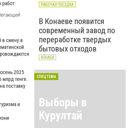
 работ:
РАБОЧАЯ ПОЕЗДКА
илегающей
В Конаеве появится
современный завод по
переработке твердых
 в смену в
Алматинской
бытовых отходов
опровождаются
КОНАЕВ
 осень 2025
СПЕЦТЕМА
6 млрд тенге.
на поставку
Выборы в
туризма и
Курултай
изни