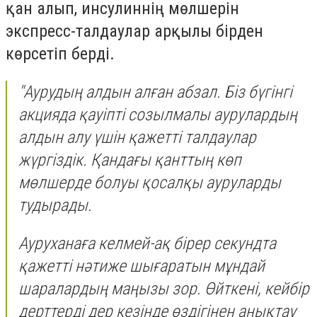
қан алып, инсулиннің мөлшерін
экспресс-талдаулар арқылы бірден
көрсетіп берді.
"Аурудың алдын алған абзал. Біз бүгінгі
акцияда қауіпті созылмалы аурулардың
алдын алу үшін қажетті талдаулар
жүргіздік. Қандағы қанттың көп
мөлшерде болуы қосалқы ауруларды
тудырады.
Ауруханаға келмей-ақ бірер секундта
қажетті нәтиже шығаратын мұндай
шаралардың маңызы зор. Өйткені, кейбір
дерттерді дер кезінде өздігінен анықтау