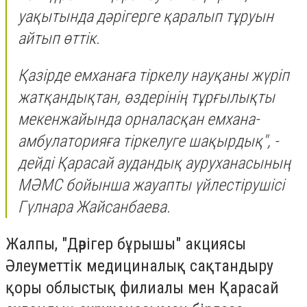
уақытында дәрігерге қаралып тұруын
айтып өттік.
Қазірде емханаға тіркелу науқаны жүріп
жатқандықтан, өздерінің тұрғылықты
мекенжайында орналасқан емхана-
амбулаторияға тіркелуге шақырдық", -
дейді Қарасай аудандық ауруханасының
МӘМС бойынша жауапты үйлестірушісі
Гүлнара Жайсанбаева.
Жалпы, "Дәрігер бұрышы" акциясы
Әлеуметтік медициналық сақтандыру
қоры облыстық филиалы мен Қарасай