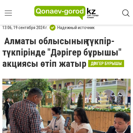
13:06, 19 сентября 2024 г.
Надежный источник
Алматы облысының түкпір-
түкпірінде "Дәрігер бұрышы"
акциясы өтіп жатыр
ДӘРІГЕР БҰРЫШЫ