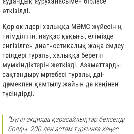
аудандық ауруханасымен бірлесе
өткізілді.
Қор өкілдері халыққа МӘМС жүйесінің
тиімділігін, науқас құқығы, елімізде
енгізілген диагностикалық жаңа емдеу
тәсілдері туралы, халыққа беретін
мүмкіндіктерін жеткізді. Азаматтарды
сақтандыру мәртебесі туралы, дәрі-
дәрмекпен қамтылу жайын да кеңінен
түсіндірді.
"Бүгін акцияда қарасайлықтар белсенді
болды. 200-ден астам тұрғынға кеңес