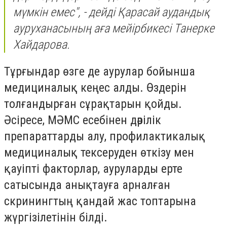
мүмкін емес", - дейді Қарасай аудандық
ауруханасының аға мейірбикесі Танерке
Хайдарова.
Тұрғындар өзге де аурулар бойынша
медициналық кеңес алды. Өздерін
толғандырған сұрақтарын қойды.
Әсіресе, МӘМС есебінен дәрілік
препараттарды алу, профилактикалық
медициналық тексеруден өткізу мен
қауіпті факторлар, ауруларды ерте
сатысында анықтауға арналған
скринингтың қандай жас топтарына
жүргізілетінін білді.