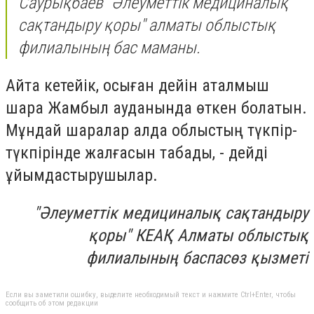
Саурықбаев "Әлеуметтік медициналық
сақтандыру қоры" алматы облыстық
филиалының бас маманы.
Айта кетейік, осыған дейін аталмыш
шара Жамбыл ауданында өткен болатын.
Мұндай шаралар алда облыстың түкпір-
түкпірінде жалғасын табады, - дейді
ұйымдастырушылар.
"Әлеуметтік медициналық сақтандыру
қоры" КЕАҚ Алматы облыстық
филиалының баспасөз қызметі
Если вы заметили ошибку, выделите необходимый текст и нажмите Ctrl+Enter, чтобы
сообщить об этом редакции