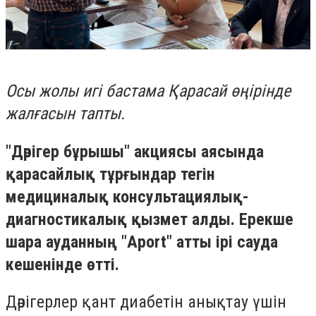
Осы жолы игі бастама Қарасай өңірінде
жалғасын тапты.
"Дәрігер бұрышы" акциясы аясында
қарасайлық тұрғындар тегін
медициналық консультациялық-
диагностикалық қызмет алды. Ерекше
шара ауданның "Аport" атты ірі сауда
кешенінде өтті.
Дәрігерлер қант диабетін анықтау үшін