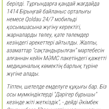
берілді. Тұрғындарға қандай жағдайда
1414 Бірыңғай байланыс орталығы
немесе Qoldau 24/7 мобильді
қосымшасына жүгіну керектігі,
жарналарды төлеу, қате төлемдер
кезіндегі әрекеттері айтылды. Жалпы,
азаматтар "сақтандырылған" мәртебесін
алғаннан кейін МӘМС пакетіндегі қажетті
медициналық көмектің барлық түріне
жүгіне алады.
Тіптен, шетелде емделуге құқығы бар. Біз
осы мүмкіндіктерді "Дәрігер бұрышы"
кезінде жіті жеткіздік", - дейді Әкімбек