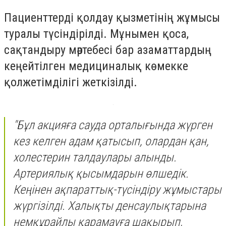
Пациенттерді қолдау қызметінің жұмысы
туралы түсіндірілді. Мұнымен қоса,
сақтандыру мәртебесі бар азаматтардың
кеңейтілген медициналық көмекке
қолжетімділігі жеткізілді.
"Бұл акцияға сауда орталығында жүрген
кез келген адам қатысып, олардан қан,
холестерин талдаулары алынды.
Артериялық қысымдарын өлшедік.
Кеңінен ақпараттық-түсіндіру жұмыстары
жүргізілді. Халықты денсаулықтарына
немқұрайлы қарамауға шақырып,