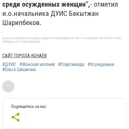
среди осужденных женщин",
- отметил
и.о.начальника ДУИС Бакытжан
Шарипбеков.
Если вы заметили ошибку, выделите необходимый текст и нажмите Ctrl+Enter, чтобы
сообщить об этом редакции
САЙТ ГОРОДА КОНАЕВ
#ДУИС
#Женская колония
#Спартакиада
#Осужденные
#Ольга Шишигина
Подпишитесь на нас: