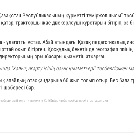
"Қазақстан Республикасының құрметті теміржолшысы" төсб
атар, тракторшы және дәнекерлеуші курстарын бітіріп, өз бі
а - ұлағатты ұстаз. Абай атындағы Қазақ педагогикалық и
рттай оқып бітірген. Қосқұдық бекетінде география пәнінің 
директорының орынбасары қызметін атқарған.
да "Халық ағарту ісінің озық қызметкері" төсбелгісімен ма
ық апайдың отасқандарына 60 жыл толып отыр. Бес бала т
21 шөбересі бар.
еобходимый текст и нажмите Ctrl+Enter, чтобы сообщить об этом редакции