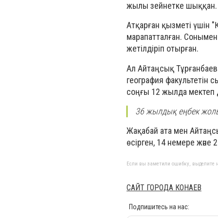
жылы зейнетке шыққан.
Атқарған қызметі үшін 
марапатталған. Сонымен қ
жетілдіріп отырған.
Ал Айтаңсық Тұрғанбаев
география факультетін сы
соңғы 12 жылда мектеп 
36 жылдық еңбек жолын
Жақабай ата мен Айтаңс
өсірген, 14 немере және 
Если вы заметили ошибку, выделите н
САЙТ ГОРОДА КОНАЕВ
Подпишитесь на нас: