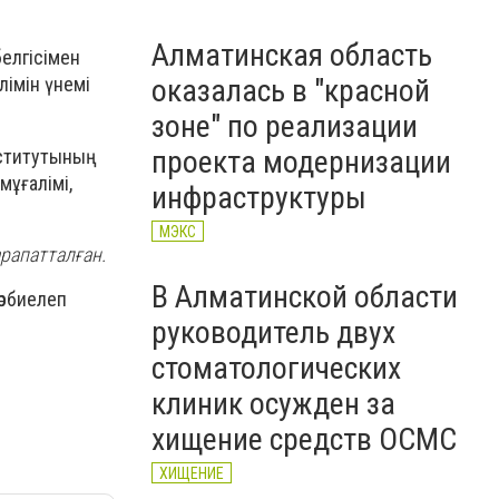
Алматинская область
елгісімен
оказалась в "красной
лімін үнемі
зоне" по реализации
проекта модернизации
нститутының
мұғалімі,
инфраструктуры
МЭКС
рапатталған.
В Алматинской области
әрбиелеп
руководитель двух
стоматологических
клиник осужден за
хищение средств ОСМС
ХИЩЕНИЕ