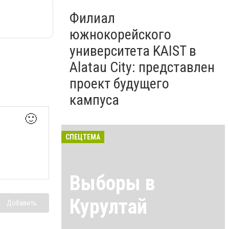
Филиал
южнокорейского
университета KAIST в
Alatau City: представлен
проект будущего
кампуса
🙂
СПЕЦТЕМА
Выборы в
Курултай
Добавить