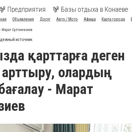
Предприятия
Базы отдыха в Конаеве
вная
Объявления
Досуг
Авто / Мото
Афиша
Карта города
- Марат Сұлтанғазиев
дежный источник
зда қарттарға деген
 арттыру, олардың
бағалау - Марат
зиев