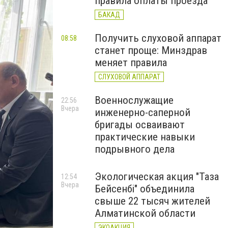
правила оплаты проезда
БАКАД
Получить слуховой аппарат
08:58
станет проще: Минздрав
меняет правила
СЛУХОВОЙ АППАРАТ
Военнослужащие
22:56
Вчера
инженерно-саперной
бригады осваивают
практические навыки
подрывного дела
Экологическая акция "Таза
12:54
Вчера
Бейсенбі" объединила
свыше 22 тысяч жителей
Алматинской области
ЭКОАКЦИЯ