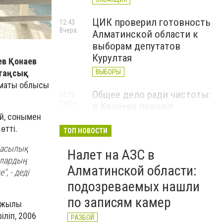
ЦИК проверил готовность
12:43
Вчера
Алматинской области к
выборам депутатов
Курултая
ев Қонаев
таңсық
ВЫБОРЫ
аты облысы
Общее дело ради чистоты:
12:10
Вчера
в Конаеве прошел
й, сонымен
масштабный субботник
өтті.
ТОП НОВОСТИ
ЭКОАКЦИЯ
тбасылық
Налет на АЗС в
олардың
Алматинской области:
, - деді
подозреваемых нашли
по записям камер
0 жылы
ліп, 2006
РАЗБОЙ