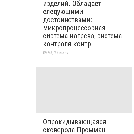
изделий. Обладает
следующими
достоинствами:
микропроцессорная
система нагрева; система
контроля контр
05:58, 25 июля
Опрокидывающаяся
сковорода Проммаш