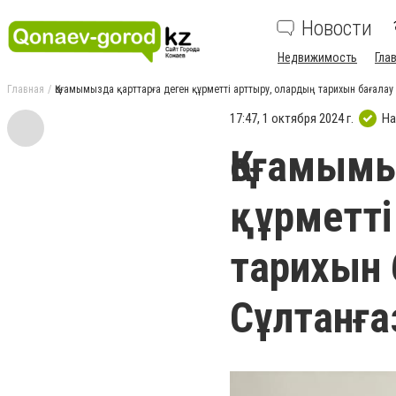
Новости
Недвижимость
Гла
Главная
Қоғамымызда қарттарға деген құрметті арттыру, олардың тарихын бағалау 
17:47, 1 октября 2024 г.
На
Қоғамымы
құрметті
тарихын 
Сұлтанға