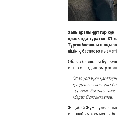
Халықаралық қарттар кү
қаласында тұратын 81 
Тұрғанбаеваны шаңырағ
әкімінің баспасөз қызмет
Облыс басшысы бұл күні
қатар олардың өмір жол
"Жас ұрпаққа қарттар
құндылықтары үлгі бо
тарихын бағалау және 
Марат Сұлтанғазиев.
Жақабай Жұмағұлұлының
қарапайым жұмысшы болы