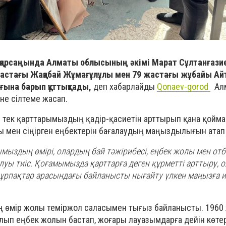
ні қарсаңында Алматы облысының әкімі Марат Сұлтанғази
жастағы Жақабай Жұмағұлұлы мен 79 жастағы жұбайы Ай
ына барып құттықтады,
деп хабарлайды
Qonaev-gorod
Алм
іне сілтеме жасап.
 тек қарттарымыздың қадір-қасиетін арттырып қана қойма
ы мен сіңірген еңбектерін бағалаудың маңыздылығын атап 
ымыздың өмірі, олардың бай тәжірибесі, еңбек жолы мен о
луы тиіс. Қоғамымызда қарттарға деген құрметті арттыру, 
ұрпақтар арасындағы байланысты нығайту үлкен маңызға ие"
 өмір жолы теміржол саласымен тығыз байланысты. 196
п еңбек жолын бастап, жоғары лауазымдарға дейін көтері