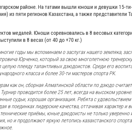
лгарском районе. На татами вышли юноши и девушки 15-ти-
ия) из пяти регионов Казахстана, а также представители 
ектов медалей. Юноши соревновались в 8 весовых категори
ыступили в 8 весах (от 40 до +70 кг.)
многие годы мы вспоминаем о заслугах нашего земляка, за
етровича Юрченко, который за свою многолетнюю тренерск
л целую плеяду талантливых дзюдоистов. Среди его воспит
народного класса и более 30-ти мастеров спорта РК.
рам как он, сборная Алматинской области по дзюдо считает
 Турнир проводится более 25 лет, всегда на высоком уровне
ные судьи, хорошая организация. Ребята с удовольствием
я в поединках лидерские качества, оттачивая характер и в
 технические приёмы, юные дзюдоисты не только уверенно и
, но и продолжают яркую летопись казахстанского спорта.
ажное.