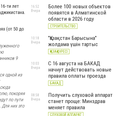
Более 100 новых объектов
16-ти лет
16:52
Вчера
появятся в Алматинской
Таджикистана.
области в 2026 году
СТРОИТЕЛЬСТВО
ях (от 50 до
"Қазақстан Барысына"
10:18
Вчера
жолдама үшін тартыс
служенного
ую
ҚАЗАҚ КҮРЕСІ
анников 9
С 16 августа на БАКАД
10:03
Вчера
начнут действовать новые
ся одной из
правила оплаты проезда
:
БАКАД
 сюда
олю, покоряя
Получить слуховой аппарат
08:58
дут по пути
Вчера
станет проще: Минздрав
 Для них это
меняет правила
СЛУХОВОЙ АППАРАТ