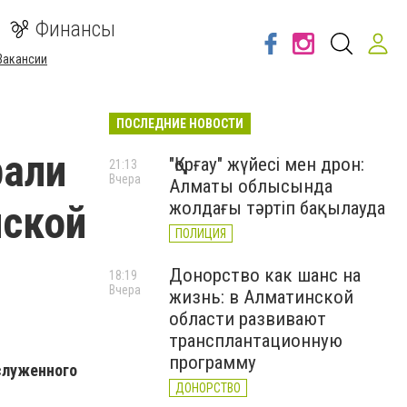
Финансы
Вакансии
ПОСЛЕДНИЕ НОВОСТИ
рали
"Қорғау" жүйесі мен дрон:
21:13
Вчера
Алматы облысында
нской
жолдағы тәртіп бақылауда
ПОЛИЦИЯ
Донорство как шанс на
18:19
Вчера
жизнь: в Алматинской
области развивают
трансплантационную
программу
служенного
ДОНОРСТВО