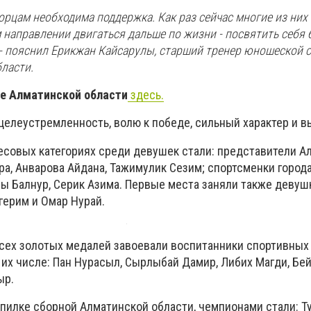
борцам необходима поддержка. Как раз сейчас многие из них
 направлении двигаться дальше по жизни - посвятить себя 
 - пояснил Ерикжан Кайсарулы, старший тренер юношеской 
ласти.
те Алматинской области
здесь.
целеустремленность, волю к победе, сильный характер и 
есовых категориях среди девушек стали: представители А
ра, Анварова Айдана, Тажимулик Сезим; спортсменки город
зы Балнур, Серик Азима. Первые места заняли также девуш
герим и Омар Нурай.
ех золотых медалей завоевали воспитанники спортивных
 их числе: Пан Нурасыл, Сырлыбай Дамир, Либих Магди, Бе
ыр.
опилке сборной Алматинской области, чемпионами стали: Т