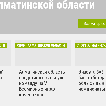
лматинской области
Алматинской области.
международные турниры,
Все материа
тивные события Конаева и
ласти. Развитие детского
е.
СТИ
СПОРТ АЛМАТИНСКОЙ ОБЛАСТИ
СПОРТ АЛМАТИНСК
а"
Алматинская область
Қонаевта 3×3
ыс
представит сильную
баскетболда
команду на VI
облысының
Всемирных играх
чемпионаты 
кочевников