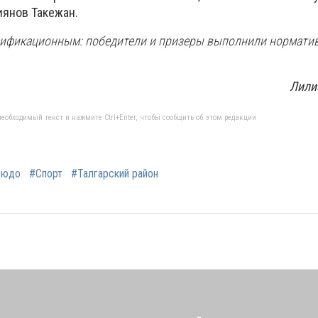
иянов Такежан.
сификационным: победители и призеры выполнили нормати
Лили
еобходимый текст и нажмите Ctrl+Enter, чтобы сообщить об этом редакции
зюдо
#Спорт
#Талгарский район