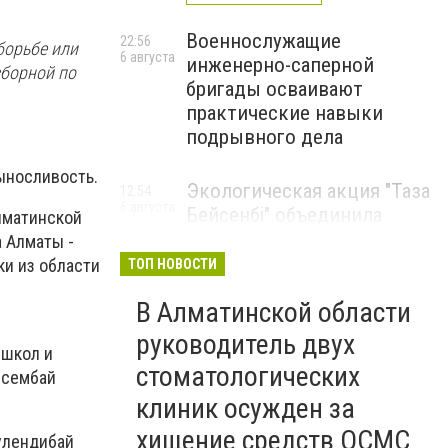
Военнослужащие
22:56
борьбе или
6 августа
инженерно-саперной
сборной по
бригады осваивают
практические навыки
подрывного дела
выносливость.
Экологическая акция "Таза
12:54
6 августа
Бейсенбі" объединила
лматинской
свыше 22 тысяч жителей
а Алматы -
Алматинской области
ки из области
ТОП НОВОСТИ
ЭКОАКЦИЯ
В Алматинской области
руководитель двух
 школ и
стоматологических
йсембай
клиник осужден за
хищение средств ОСМС
улендибай