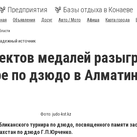
Предприятия
Базы отдыха в Конаеве
вная
Объявления
Досуг
Авто / Мото
Афиша
Карта города
бласти
адежный источник
ектов медалей разыг
ре по дзюдо в Алмати
Фото: judo-kst.kz
бликанского турнира по дзюдо, посвященного памяти за
ахстан по дзюдо Г.П.Юрченко.