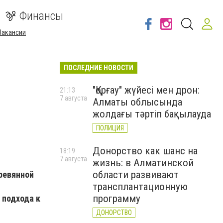
Финансы
Вакансии
ПОСЛЕДНИЕ НОВОСТИ
"Қорғау" жүйесі мен дрон:
21:13
7 августа
Алматы облысында
жолдағы тәртіп бақылауда
ПОЛИЦИЯ
Донорство как шанс на
18:19
7 августа
жизнь: в Алматинской
области развивают
ревянной
трансплантационную
программу
 подхода к
ДОНОРСТВО