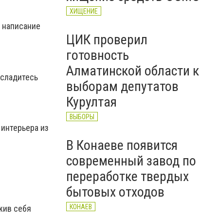
ХИЩЕНИЕ
а написание
ЦИК проверил
готовность
Алматинской области к
асладитесь
выборам депутатов
Курултая
ВЫБОРЫ
 интерьера из
В Конаеве появится
современный завод по
переработке твердых
бытовых отходов
КОНАЕВ
жив себя