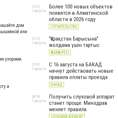
Более 100 новых объектов
16:52
7 августа
появятся в Алматинской
области в 2026 году
крашайте дом
СТРОИТЕЛЬСТВО
 вышивкой или
"Қазақстан Барысына"
10:18
7 августа
жолдама үшін тартыс
ҚАЗАҚ КҮРЕСІ
ми узорами.
С 16 августа на БАКАД
10:03
7 августа
начнут действовать новые
правила оплаты проезда
БАКАД
оту и
Получить слуховой аппарат
08:58
7 августа
станет проще: Минздрав
меняет правила
СЛУХОВОЙ АППАРАТ