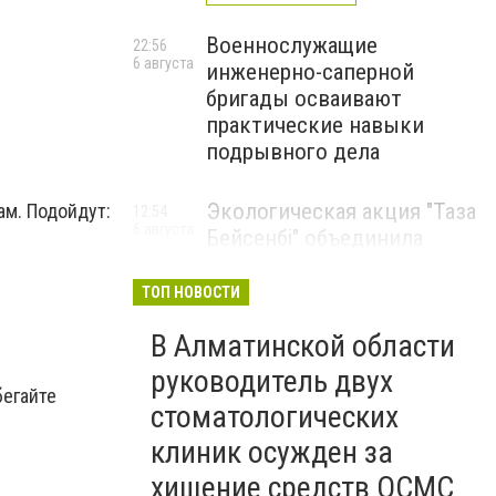
Военнослужащие
22:56
6 августа
инженерно-саперной
бригады осваивают
практические навыки
подрывного дела
Экологическая акция "Таза
ам. Подойдут:
12:54
6 августа
Бейсенбі" объединила
свыше 22 тысяч жителей
Алматинской области
ТОП НОВОСТИ
ЭКОАКЦИЯ
В Алматинской области
руководитель двух
бегайте
стоматологических
клиник осужден за
хищение средств ОСМС