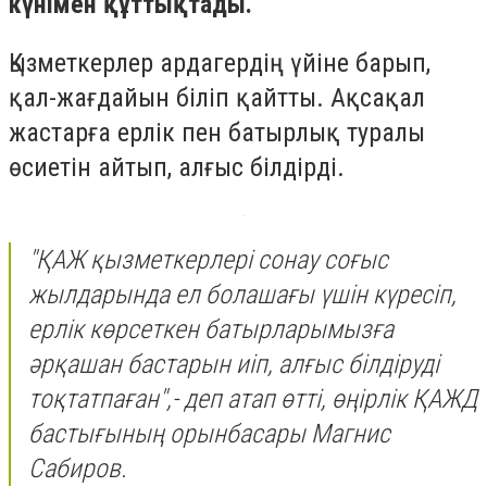
күнімен құттықтады.
Қызметкерлер ардагердің үйіне барып,
қал-жағдайын біліп қайтты. Ақсақал
жастарға ерлік пен батырлық туралы
өсиетін айтып, алғыс білдірді.
"ҚАЖ қызметкерлері сонау соғыс
жылдарында ел болашағы үшін күресіп,
ерлік көрсеткен батырларымызға
әрқашан бастарын иіп, алғыс білдіруді
тоқтатпаған",- деп атап өтті, өңірлік ҚАЖД
бастығының орынбасары Магнис
Сабиров.