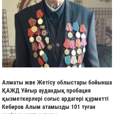
Алматы және Жетісу облыстары бойынша
ҚАЖД Ұйғыр аудандық пробация
қызметкерлері соғыс ардагері құрметті
Кебиров Алым атамызды 101 туған