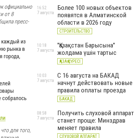
ок официально
Более 100 новых объектов
16:52
7 августа
и от 8
появятся в Алматинской
бщила пресс-
области в 2026 году
СТРОИТЕЛЬСТВО
, каждый из
"Қазақстан Барысына"
10:18
ию рынка в
7 августа
жолдама үшін тартыс
 города,
ҚАЗАҚ КҮРЕСІ
С 16 августа на БАКАД
10:03
7 августа
начнут действовать новые
телей
правила оплаты проезда
товары
е собралось
БАКАД
Получить слуховой аппарат
08:58
вли
7 августа
станет проще: Минздрав
меняет правила
что для того,
СЛУХОВОЙ АППАРАТ
ь важные