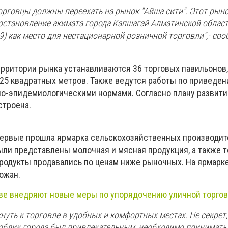
орговцы должны переехать на рынок "Айша сити". Этот рын
остановление акимата города Капшагай Алматинской област
) как место для нестационарной розничной торговли",- соо
ерритории рынка устанавливаются 36 торговых павильонов
25 квадратных метров. Также ведутся работы по приведен
но-эпидемиологическими нормами. Согласно плану развития
строена.
первые прошла ярмарка сельскохозяйственных производи
ыли представлены молочная и мясная продукция, а также 
Продукты продавались по ценам ниже рыночных. На ярмарк
ожан.
ве внедряют новые меры по упорядочению уличной торго
ть к торговле в удобных и комфортных местах. Не секрет, 
облик города был привлекательным, необходимо принимат