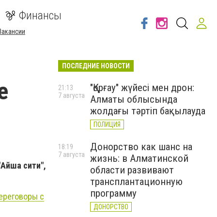
Финансы
Вакансии
ПОСЛЕДНИЕ НОВОСТИ
е
"Қорғау" жүйесі мен дрон:
21:13
7 августа
Алматы облысында
жолдағы тәртіп бақылауда
ПОЛИЦИЯ
Донорство как шанс на
18:19
7 августа
жизнь: в Алматинской
"Айша сити",
области развивают
трансплантационную
программу
ереговоры с
ДОНОРСТВО