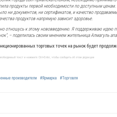
пила продукты первой необходимости по доступным ценам. 
ыло ни документов, ни сертификатов, и качество продаваем
ачества продуктов напрямую зависит здоровье.
но отношусь к этому нововведению. Я поддерживаю идею п
нок", – поделилась своим мнением жительница Алмагуль апа
анкционированных торговых точек на рынок будет продолж
еобходимый текст и нажмите Ctrl+Enter, чтобы сообщить об этом редакции
енные производители
#Ярмарка
#Торговля