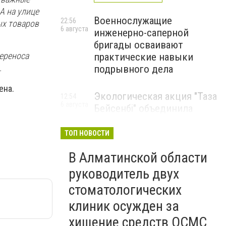
А на улице
Военнослужащие
22:56
ых товаров
6 августа
инженерно-саперной
бригады осваивают
ереноса
практические навыки
.
подрывного дела
ена.
Экологическая акция "Таза
12:54
6 августа
Бейсенбі" объединила
свыше 22 тысяч жителей
Алматинской области
ТОП НОВОСТИ
ЭКОАКЦИЯ
В Алматинской области
руководитель двух
стоматологических
клиник осужден за
хищение средств ОСМС