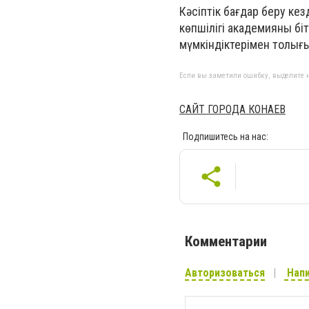
Кәсіптік бағдар беру ке
көпшілігі академияны бі
мүмкіндіктерімен толығыр
Если вы заметили ошибку, выделите н
САЙТ ГОРОДА КОНАЕВ
Подпишитесь на нас:
Комментарии
Авторизоваться
Напи