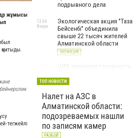
подрывного дела
адр жұмысы
Экологическая акция "Таза
12:54
нып
Вчера
Бейсенбі" объединила
свыше 22 тысяч жителей
мбыл
Алматинской области
 қамтыды.
ЭКОАКЦИЯ
ЦИК проверил готовность
12:43
Вчера
Алматинской области к
выборам депутатов
және
ТОП НОВОСТИ
Курултая
 бейнеролик
Налет на АЗС в
ВЫБОРЫ
Алматинской области:
подозреваемых нашли
үсу
жей-тегжейлі
по записям камер
РАЗБОЙ