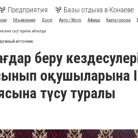
Предприятия
Базы отдыха в Конаеве
вная
Объявления
Досуг
Авто / Мото
Афиша
Карта города
миясына түсу туралы айтылды
дежный источник
бағдар беру кездесулер
сынып оқушыларына І
сына түсу туралы