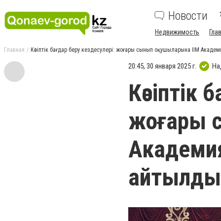
Новости
Недвижимость
Гла
Главная
Кәсіптік бағдар беру кездесулері: жоғары сынып оқушыларына ІІМ Акаде
20:45, 30 января 2025 г.
На
Кәсіптік 
жоғары 
Академия
айтылды