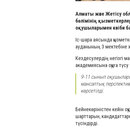
Алматы және Жетісу об
бөлімінің қызметкерле
оқушыларымен кәсіби ба
Іс-шара аясында қызмет
ауданының 3 мектебіне ж
Кездесулердің негізгі м
академиясына оқуға түсу 
9-11 сынып оқушылары
мансаптық перспектив
көрсетілді.
Бейнекөріністен кейін оқ
шарттарын, кандидаттарғ
түсіндірді.