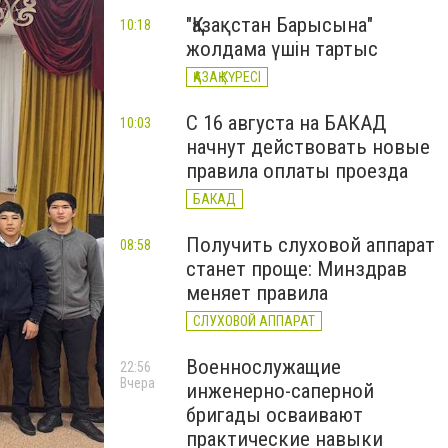
"Қазақстан Барысына"
10:18
жолдама үшін тартыс
ҚАЗАҚ КҮРЕСІ
С 16 августа на БАКАД
10:03
начнут действовать новые
правила оплаты проезда
БАКАД
Получить слуховой аппарат
08:58
станет проще: Минздрав
меняет правила
СЛУХОВОЙ АППАРАТ
Военнослужащие
22:56
Вчера
инженерно-саперной
бригады осваивают
практические навыки