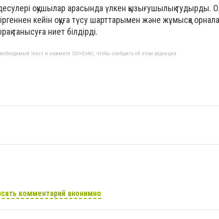
здесулері оқушылар арасында үлкен қызығушылық тудырды. 
тіргеннен кейін оқуға түсу шарттарымен және жұмысқа орнал
ақ танысуға ниет білдірді.
еобходимый текст и нажмите Ctrl+Enter, чтобы сообщить об этом редакции
сать комментарий анонимно