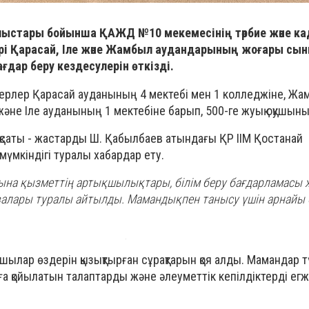
лыстары бойынша ҚАЖД №10 мекемесінің тәрбие және к
рі Қарасай, Іле және Жамбыл аудандарының жоғары сы
ғдар беру кездесулерін өткізді.
керлер Қарасай ауданының 4 мектебі мен 1 колледжіне, Жа
әне Іле ауданының 1 мектебіне барып, 500-ге жуық оқушыны
ақсаты - жастарды Ш. Қабылбаев атындағы ҚР ІІМ Қостанай
мүмкіндігі туралы хабардар ету.
на қызметтің артықшылықтары, білім беру бағдарламасы 
алары туралы айтылды. Мамандықпен танысу үшін арнайы
ушылар өздерін қызықтырған сұрақтарын қоя алды. Мамандар т
а қойылатын талаптарды және әлеуметтік кепілдіктерді ег