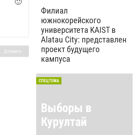
🙂
Филиал
южнокорейского
университета KAIST в
Alatau City: представлен
проект будущего
Добавить
кампуса
СПЕЦТЕМА
Выборы в
Курултай