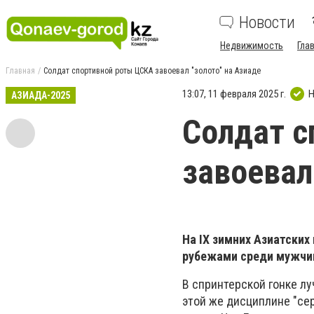
Новости
Недвижимость
Гла
Главная
Солдат спортивной роты ЦСКА завоевал "золото" на Азиаде
13:07, 11 февраля 2025 г.
Н
АЗИАДА-2025
Солдат с
завоевал
На IX зимних Азиатских
рубежами среди мужчи
В спринтерской гонке л
этой же дисциплине "се