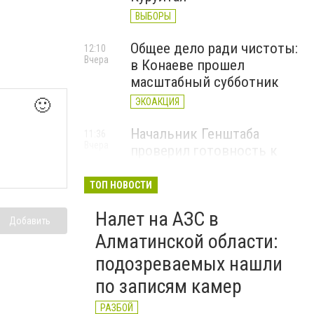
ВЫБОРЫ
Общее дело ради чистоты:
12:10
Вчера
в Конаеве прошел
масштабный субботник
🙂
ЭКОАКЦИЯ
Начальник Генштаба
11:36
Вчера
проверил готовность к
проведению курса "Номад"
Сил специальных операций
ТОП НОВОСТИ
МО РК
Налет на АЗС в
Добавить
Алматинской области:
подозреваемых нашли
по записям камер
РАЗБОЙ