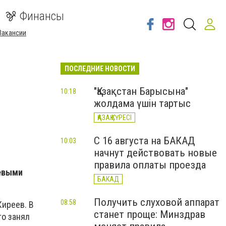
Финансы
Вакансии
ПОСЛЕДНИЕ НОВОСТИ
"Қазақстан Барысына"
10:18
жолдама үшін тартыс
ҚАЗАҚ КҮРЕСІ
С 16 августа на БАКАД
10:03
начнут действовать новые
правила оплаты проезда
невыми
БАКАД
Получить слуховой аппарат
08:58
Киреев. В
станет проще: Минздрав
то занял