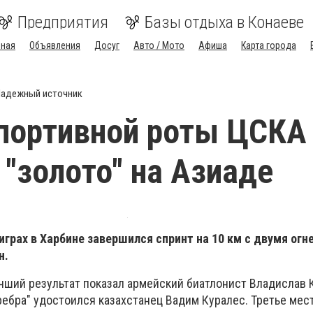
Предприятия
Базы отдыха в Конаеве
вная
Объявления
Досуг
Авто / Мото
Афиша
Карта города
адежный источник
портивной роты ЦСКА
 "золото" на Азиаде
 играх в Харбине завершился спринт на 10 км с двумя ог
н.
учший результат показал армейский биатлонист Владислав 
ребра" удостоился казахстанец Вадим Куралес. Третье мес