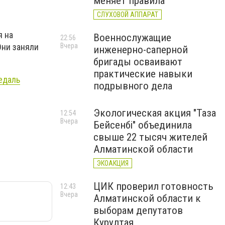
меняет правила
СЛУХОВОЙ АППАРАТ
я на
Военнослужащие
22:56
Вчера
Они заняли
инженерно-саперной
бригады осваивают
практические навыки
едаль
подрывного дела
Экологическая акция "Таза
12:54
Вчера
Бейсенбі" объединила
свыше 22 тысяч жителей
Алматинской области
ЭКОАКЦИЯ
ЦИК проверил готовность
12:43
Вчера
Алматинской области к
выборам депутатов
Курултая