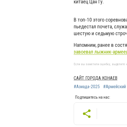
китаец Цан Гу.
В топ-10 этого соревно
пьедестал почета, служ
шестую и седьмую строч
Напомним, ранее в сост
завоевал лыжник-армее
Если вы заметили ошибку, выделите н
САЙТ ГОРОДА КОНАЕВ
#Азиада-2025
#Армейский
Подпишитесь на нас: