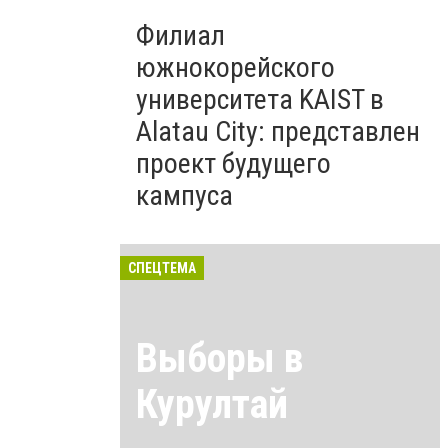
Филиал
южнокорейского
университета KAIST в
Alatau City: представлен
проект будущего
кампуса
СПЕЦТЕМА
Выборы в
Курултай