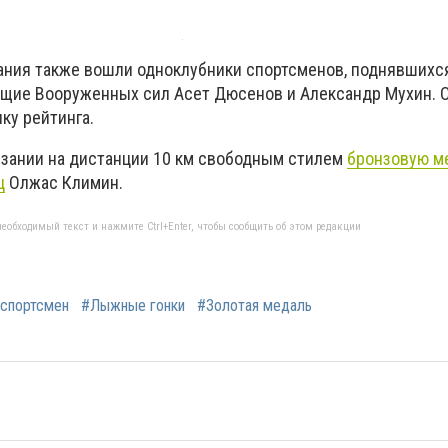
вания также вошли одноклубники спортсменов, поднявшихс
ащие Вооруженных сил Асет Дюсенов и Александр Мухин. 
ку рейтинга.
язании на дистанции 10 км свободным стилем
бронзовую м
ц
Олжас Климин.
еобходимый текст и нажмите Ctrl+Enter, чтобы сообщить об этом редакции
 спортсмен
#Лыжные гонки
#Золотая медаль