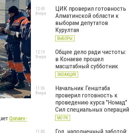
ЦИК проверил готовность
12:43
Вчера
Алматинской области к
выборам депутатов
Курултая
ВЫБОРЫ
Общее дело ради чистоты:
12:10
Вчера
в Конаеве прошел
масштабный субботник
ЭКОАКЦИЯ
Начальник Генштаба
11:36
Вчера
проверил готовность к
проведению курса "Номад"
Сил специальных операций
щает
Qonaev-
МО РК
Год, наполненный заботой:
11:00