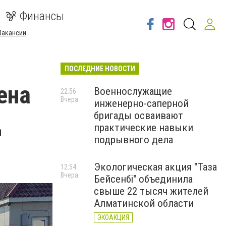
Финансы
Вакансии
ПОСЛЕДНИЕ НОВОСТИ
ена
Военнослужащие
22:56
Вчера
инженерно-саперной
д
бригады осваивают
практические навыки
подрывного дела
Экологическая акция "Таза
12:54
Вчера
Бейсенбі" объединила
свыше 22 тысяч жителей
Алматинской области
ЭКОАКЦИЯ