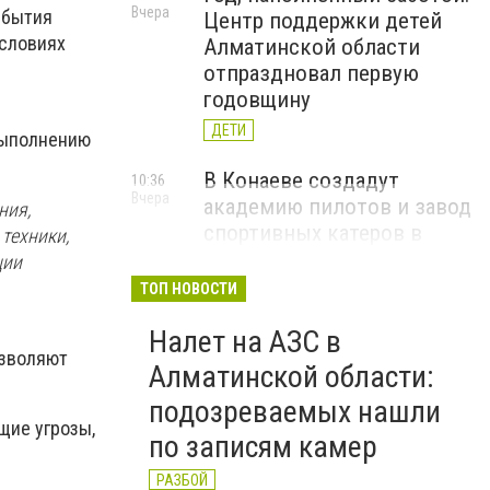
Вчера
ибытия
Центр поддержки детей
условиях
Алматинской области
отпраздновал первую
годовщину
ДЕТИ
выполнению
В Конаеве создадут
10:36
Вчера
академию пилотов и завод
ния,
спортивных катеров в
техники,
рамках проекта Formula-1
ции
H2O
ТОП НОВОСТИ
ЧЕМПИОНАТ FORMULA-1 H2O
Налет на АЗС в
озволяют
В Алатау планируют
11:56
Алматинской области:
5 августа
реализовать пилотный
подозреваемых нашли
проект по производству
щие угрозы,
по записям камер
"зеленого" авиатоплива
НОВОСТИ КОМПАНИЙ
РАЗБОЙ