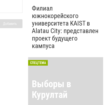
Филиал
южнокорейского
университета KAIST в
Добавить
Alatau City: представлен
проект будущего
кампуса
СПЕЦТЕМА
Выборы в
Курултай