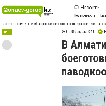
Новости
Недвижимость
Гла
Главная
В Алматинской области проверена боеготовность гарнизона перед паво
09:31, 25 февраля 2025 г.
Н
ДЧС
В Алмати
боеготов
паводко