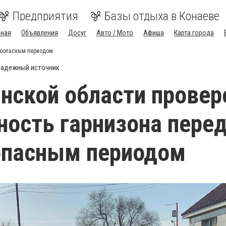
Предприятия
Базы отдыха в Конаеве
вная
Объявления
Досуг
Авто / Мото
Афиша
Карта города
дкоопасным периодом
адежный источник
нской области провер
ность гарнизона пере
опасным периодом